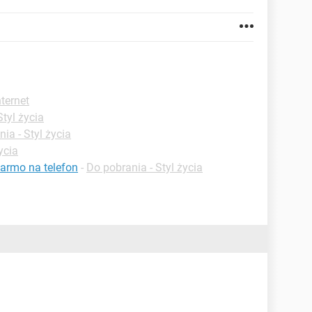
nternet
Styl życia
ia - Styl życia
ycia
darmo na telefon
-
Do pobrania - Styl życia