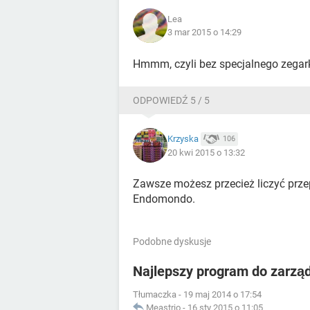
Lea
3 mar 2015 o 14:29
Hmmm, czyli bez specjalnego zegark
ODPOWIEDŹ 5 / 5
Krzyska
106
20 kwi 2015 o 13:32
Zawsze możesz przecież liczyć prze
Endomondo.
Podobne dyskusje
Najlepszy program do zarzą
Tłumaczka
-
19 maj 2014 o 17:54
Meastrio
-
16 sty 2015 o 11:05