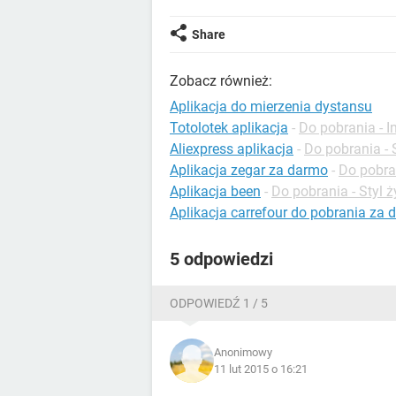
Share
Zobacz również:
Aplikacja do mierzenia dystansu
Totolotek aplikacja
-
Do pobrania - I
Aliexpress aplikacja
-
Do pobrania - 
Aplikacja zegar za darmo
-
Do pobran
Aplikacja been
-
Do pobrania - Styl ż
Aplikacja carrefour do pobrania za 
5 odpowiedzi
ODPOWIEDŹ 1 / 5
Anonimowy
11 lut 2015 o 16:21