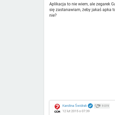
Aplikacja to nie wiem, ale zegarek G
się zastanawiam, żeby jakaś apka to
nie?
Karolina Świdrak
9 019
12 lut 2015 o 07:39