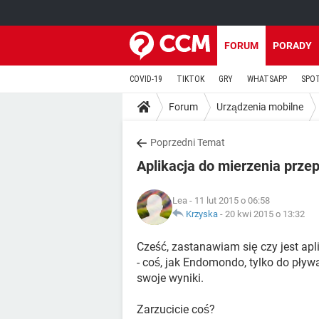
FORUM
PORADY
COVID-19
TIKTOK
GRY
WHATSAPP
SPO
Forum
Urządzenia mobilne
Poprzedni Temat
Aplikacja do mierzenia prze
Lea
- 11 lut 2015 o 06:58
Krzyska
-
20 kwi 2015 o 13:32
Cześć, zastanawiam się czy jest apl
- coś, jak Endomondo, tylko do pływ
swoje wyniki.
Zarzucicie coś?