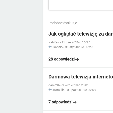
Podobne dyskusje
Jak oglądać telewizję za da
KaliKeli
-
15 cze 2016 o 16:37
sabzio
-
31 sty 2023 o 09:29
28 odpowiedzi
Darmowa telewizja internet
danio96
-
9 wrz 2018 o 23:01
Karolllla
-
31 paź 2018 o 07:58
7 odpowiedzi