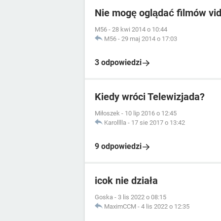
Nie mogę oglądać filmów vid
M56
-
28 kwi 2014 o 10:44
M56
-
29 maj 2014 o 17:03
3 odpowiedzi
Kiedy wróci Telewizjada?
Miłoszek
-
10 lip 2016 o 12:45
Karolllla
-
17 sie 2017 o 13:42
9 odpowiedzi
icok nie działa
Goska
-
3 lis 2022 o 08:15
MaximCCM
-
4 lis 2022 o 12:35