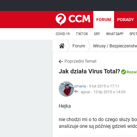
FORUM
PORADY
COVID-19
TIKTOK
GRY
WHATSAPP
SPO
Forum
Wirusy / Bezpieczeńst
Poprzedni Temat
Jak działa Virus Total?
Rozw
smaria
- 9 lut 2015 o 17:11
ajwar -
15 lip 2015 o 14:05
Hejka
nie chodzi mi o to do czego służy bo 
analizuje one są później gdzieś wid