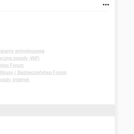
rogramy antywirusowe
yczne porady -WiFi
ństwo Forum
Wirusy / Bezpieczeństwo Forum
rady -Internet