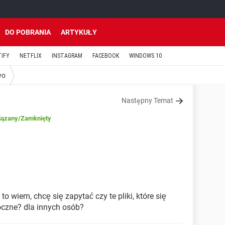
DO POBRANIA
ARTYKUŁY
TIFY
NETFLIX
INSTAGRAM
FACEBOOK
WINDOWS 10
wo
Następny Temat
iązany
/Zamknięty
to wiem, chcę się zapytać czy te pliki, które się
oczne? dla innych osób?