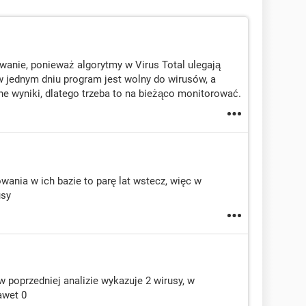
nie, ponieważ algorytmy w Virus Total ulegają
 w jednym dniu program jest wolny do wirusów, a
ne wyniki, dlatego trzeba to na bieżąco monitorować.
wania w ich bazie to parę lat wstecz, więc w
usy
y w poprzedniej analizie wykazuje 2 wirusy, w
awet 0