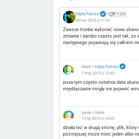
Edyta Pukocz
7 629
30 kwi 2015 o 11:57
Zawsze trzeba wykonać nowe skanowa
zmianie i bardzo często jest tak, że
następnego pojawiają się całkiem in
blaze
>
Edyta Pukocz
7 maj 2015 o 13:43
poza tym często ostatnia data skano
międzyczasie mogły sie pojawić wir
ajwar
>
blaze
15 lip 2015 o 14:05
działa też w drugą stronę, plik, któr
późniejszej może mieć jeden albo n