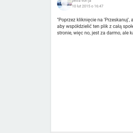
petra von ja
10 lut 2015 o 16:47
"Poprzez kliknięcie na 'Przeskanuj',
aby współdzielić ten plik z całą spo
stronie, więc no, jest za darmo, ale 