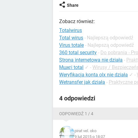
Share
Zobacz również:
Totalwirus
Total wirus
- Najlepszą odpowiedź
Virus totale
- Najlepszą odpowiedź
360 total security
-
Do pobrania - P
Strona internetowa nie działa
-
Prakt
Мшкгі total
✓
-
Wirusy / Bezpiecze
Weryfikacja konta olx nie działa
✓
-
Wetransfer jak działa
-
Praktyczne po
4 odpowiedzi
ODPOWIEDŹ 1 / 4
pirat vel. oko
9 lut 2015 o 18:07