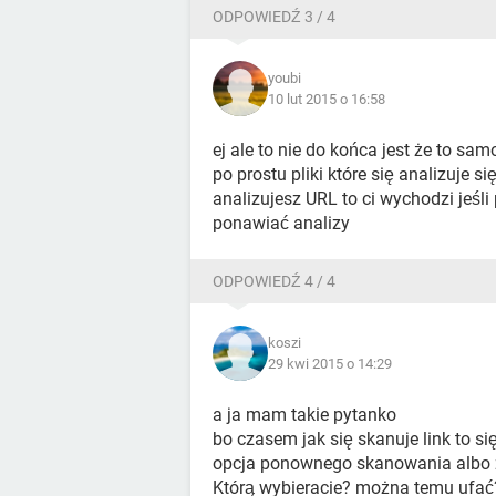
ODPOWIEDŹ 3 / 4
youbi
10 lut 2015 o 16:58
ej ale to nie do końca jest że to sam
po prostu pliki które się analizuje s
analizujesz URL to ci wychodzi jeśli
ponawiać analizy
ODPOWIEDŹ 4 / 4
koszi
29 kwi 2015 o 14:29
a ja mam takie pytanko
bo czasem jak się skanuje link to się
opcja ponownego skanowania albo zo
Którą wybieracie? można temu ufać