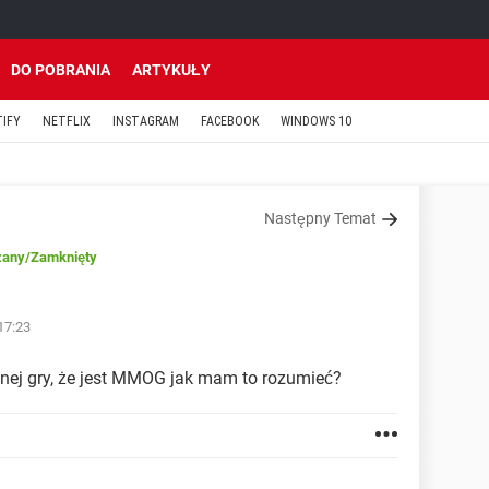
DO POBRANIA
ARTYKUŁY
TIFY
NETFLIX
INSTAGRAM
FACEBOOK
WINDOWS 10
Następny Temat
zany
/Zamknięty
 17:23
dnej gry, że jest MMOG jak mam to rozumieć?