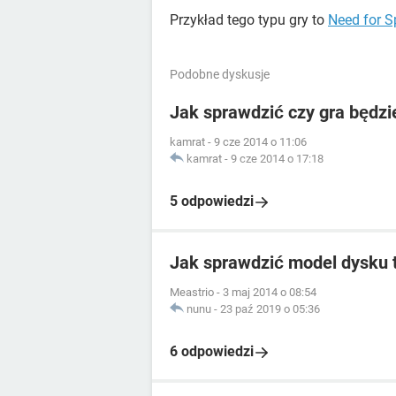
Przykład tego typu gry to
Need for S
Podobne dyskusje
Jak sprawdzić czy gra będz
kamrat
-
9 cze 2014 o 11:06
kamrat
-
9 cze 2014 o 17:18
5 odpowiedzi
Jak sprawdzić model dysku
Meastrio
-
3 maj 2014 o 08:54
nunu
-
23 paź 2019 o 05:36
6 odpowiedzi