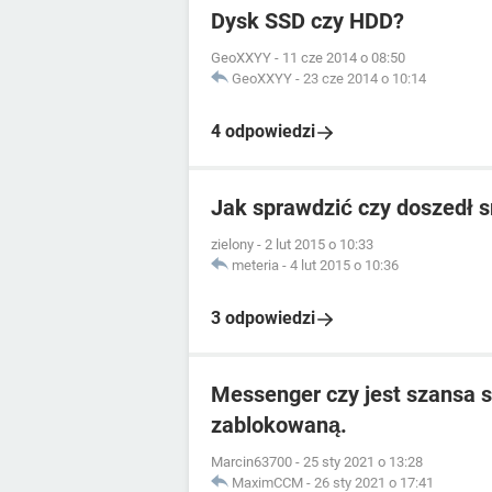
Dysk SSD czy HDD?
GeoXXYY
-
11 cze 2014 o 08:50
GeoXXYY
-
23 cze 2014 o 10:14
4 odpowiedzi
Jak sprawdzić czy doszedł 
zielony
-
2 lut 2015 o 10:33
meteria
-
4 lut 2015 o 10:36
3 odpowiedzi
Messenger czy jest szansa s
zablokowaną.
Marcin63700
-
25 sty 2021 o 13:28
MaximCCM
-
26 sty 2021 o 17:41