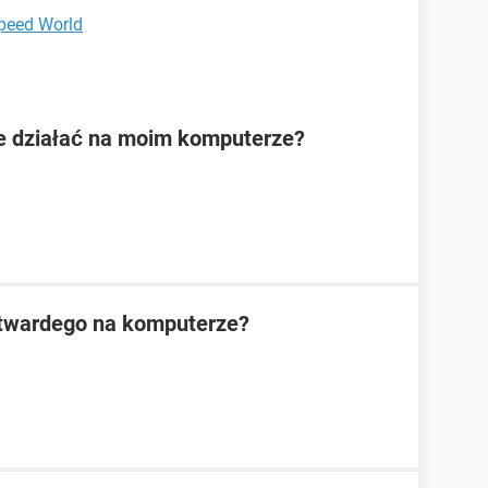
peed World
ie działać na moim komputerze?
 twardego na komputerze?