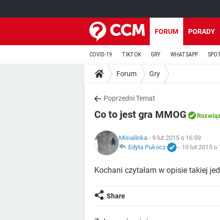
FORUM
PORADY
COVID-19
TIKTOK
GRY
WHATSAPP
SPO
Forum
Gry
Poprzedni Temat
Co to jest gra MMOG
Rozwią
Misialinka
- 9 lut 2015 o 16:59
Edyta Pukocz
-
10 lut 2015 o
Kochani czytałam w opisie takiej je
Share