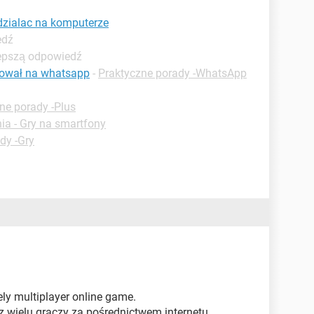
dzialac na komputerze
edź
lepszą odpowiedź
kował na whatsapp
-
Praktyczne porady -WhatsApp
ne porady -Plus
ia - Gry na smartfony
dy -Gry
ly multiplayer online game.
ez wielu graczy za pośrednictwem internetu.