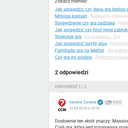
Zobacz również:
Jak sprawdzic czy dana gra bedzie 
Mmoga kontakt
- Najlepszą odpowi
Sprawdzenie czy gra zadziała
- Naj
Jak sprawdzić czy ktoś mnie zablo
Słowotok gra
-
Do pobrania - Gry
Jak sprawdzić taryfę plus
-
Praktycz
Familiada gra na telefon
-
Do pobran
Czy gra mi pójdzie
-
Praktyczne pora
2 odpowiedzi
ODPOWIEDŹ 1 / 2
Karolina Świdrak
9 019
10 lut 2015 o 10:15
Dosłownie ten skrót znaczy: Massive
Czyli gra, która jest rozgrywana prz