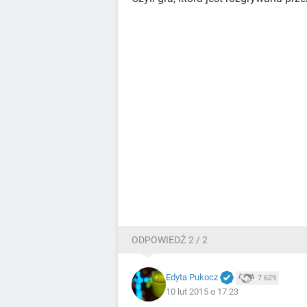
ODPOWIEDŹ 2 / 2
Edyta Pukocz
7 629
10 lut 2015 o 17:23