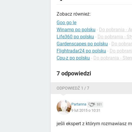
Zobacz również:
Goo go le
Winamp po polsku
-
Do pobrania - A
Life360 po polsku
-
Do pobrania - St
Gardenscapes po polsku
-
Do pobran
Flightradar24 po polsku
-
Do pobrani
Cpu-z po polsku
-
Do pobrania - Ster
7 odpowiedzi
ODPOWIEDŹ 1 / 7
Partanna
551
9 lut 2015 o 10:31
jeśli ekspert z którym rozmawiasz mó