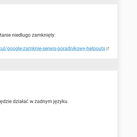
stanie niedługo zamknięty:
kul/google-zamknie-serwis-poradnikowy-helpouts
będzie działać w żadnym języku.