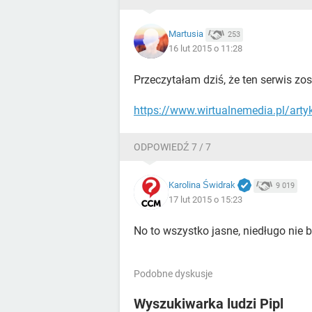
Martusia
253
16 lut 2015 o 11:28
Przeczytałam dziś, że ten serwis zo
https://www.wirtualnemedia.pl/arty
ODPOWIEDŹ 7 / 7
Karolina Świdrak
9 019
17 lut 2015 o 15:23
No to wszystko jasne, niedługo nie 
Podobne dyskusje
Wyszukiwarka ludzi Pipl