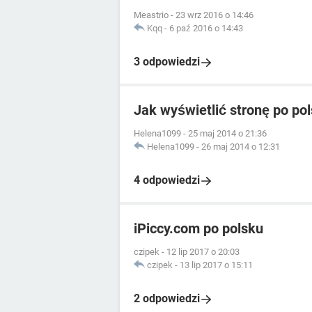
Meastrio
-
23 wrz 2016 o 14:46
Kqq
-
6 paź 2016 o 14:43
3 odpowiedzi
Jak wyświetlić stronę po po
Helena1099
-
25 maj 2014 o 21:36
Helena1099
-
26 maj 2014 o 12:31
4 odpowiedzi
iPiccy.com po polsku
czipek
-
12 lip 2017 o 20:03
czipek
-
13 lip 2017 o 15:11
2 odpowiedzi