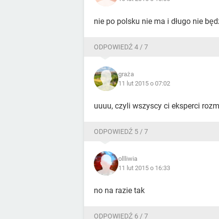
nie po polsku nie ma i długo nie będ
ODPOWIEDŹ 4 / 7
graża
11 lut 2015 o 07:02
uuuu, czyli wszyscy ci eksperci roz
ODPOWIEDŹ 5 / 7
ollliwia
11 lut 2015 o 16:33
no na razie tak
ODPOWIEDŹ 6 / 7