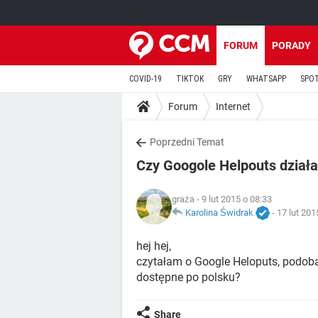
FORUM
PORADY
COVID-19
TIKTOK
GRY
WHATSAPP
SPO
Forum
Internet
Poprzedni Temat
Czy Googole Helpouts działa
graża
- 9 lut 2015 o 08:33
Karolina Świdrak
-
17 lut 201
hej hej,
czytałam o Google Heloputs, podoba 
dostępne po polsku?
Share