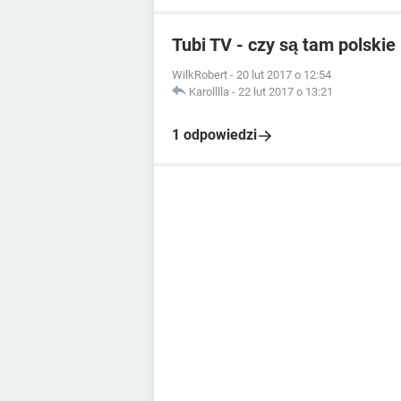
Tubi TV - czy są tam polskie
WilkRobert
-
20 lut 2017 o 12:54
Karolllla
-
22 lut 2017 o 13:21
1 odpowiedzi