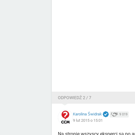
ODPOWIEDŹ 2 / 7
Karolina Świdrak
9 019
9 lut 2015 o 15:01
Na stronie wszyscy eksperci są po an