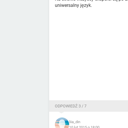
uniwersalny język.
ODPOWIEDŹ 3 / 7
liia_din
10 lut 2015 o 18:00