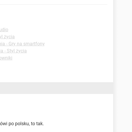
udio
yl życia
ia - Gry na smartfony
a - Styl życia
owniki
wi po polsku, to tak.