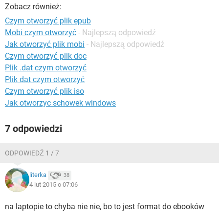
WINDOWS 10
Zobacz również:
Czym otworzyć plik epub
Mobi czym otworzyć
- Najlepszą odpowiedź
Jak otworzyć plik mobi
- Najlepszą odpowiedź
Czym otworzyć plik doc
Plik .dat czym otworzyć
Plik dat czym otworzyć
Czym otworzyć plik iso
Jak otworzyc schowek windows
7 odpowiedzi
ODPOWIEDŹ 1 / 7
literka
38
4 lut 2015 o 07:06
na laptopie to chyba nie nie, bo to jest format do ebooków