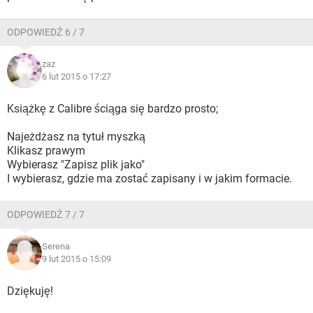
ODPOWIEDŹ 6 / 7
zaz
6 lut 2015 o 17:27
Książkę z Calibre ściąga się bardzo prosto;
Najeżdżasz na tytuł myszką
Klikasz prawym
Wybierasz "Zapisz plik jako"
I wybierasz, gdzie ma zostać zapisany i w jakim formacie.
ODPOWIEDŹ 7 / 7
Serena
9 lut 2015 o 15:09
Dziękuję!