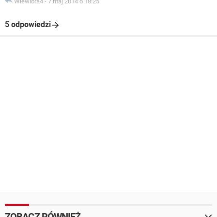
Wiewiora4
-
7 maj 2014 o 18:25
5 odpowiedzi
ZOBACZ RÓWNIEŻ