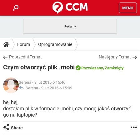
MENU
STRONA GŁÓWNA
YOUTUBE
TIKTOK
PORADY
Forum
Oprogramowanie
GRY
WHATSAPP
PlayStation
TIKTOK
DO POBRANIA
Poprzedni Temat
Następny Temat
SPOTIFY
NETFLIX
GRY
WHATSAPP
Czym otworzyć plik .mobi
INSTAGRAM
ANDROID
FACEBOOK
TIKTOK
Rozwiązany
/Zamknięty
FORUM
SPOTIFY
NETFLIX
WINDOWS 10
GRY
WHATSAPP
Serena
- 3 lut 2015 o 15:46
INSTAGRAM
COVID-19
FACEBOOK
TIKTOK
ARTYKUŁY
Serena -
9 lut 2015 o 15:09
IOS
NETFLIX
WINDOWS 10
GRY
WHATSAPP
INSTAGRAM
COVID-19
FACEBOOK
TIKTOK
hej hej,
SPOTIFY
NETFLIX
dostałam plik w formacie .mobi, czy mogę jakoś otworzyć
WINDOWS 10
GRY
WHATSAPP
go na laptopie?
INSTAGRAM
FACEBOOK
SPOTIFY
NETFLIX
WINDOWS 10
Share
INSTAGRAM
FACEBOOK