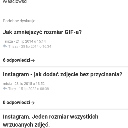
właściowści.
Podobne dyskusje
Jak zmniejszyć rozmiar GIF-a?
Trisza
-
21 lip 2014 o 15:14
Trisza
-
28 lip 2014 o 16:34
6 odpowiedzi
Instagram - jak dodać zdjęcie bez przycinania?
misiu
-
23 lis 2015 o 13:52
Tony
-
15 lip 2022 o 08:38
8 odpowiedzi
Instagram. Jeden rozmiar wszystkich
wrzucanych zdjęć.