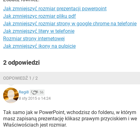
WINDOWS 10
Jak zmniejszyć rozmiar prezentacji powerpoint
Jak zmniejszyc rozmiar pliku pdf
Jak zmniejszyć rozmiar strony w google chrome na telefonie
Jak zmniejszyć litery w telefonie
Rozmiar strony internetowej
Jak zmniejszyć ikony na pulpicie
2 odpowiedzi
ODPOWIEDŹ 1 / 2
Regi8
56
8 sty 2015 o 14:24
Tak samo jak w PowerPoint, wchodzisz do folderu, w którym
masz zapisaną prezentację klikasz prawym przyciskiem i we
Właściwościach jest rozmiar.