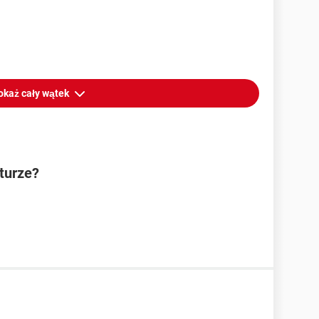
okaż cały wątek
turze?