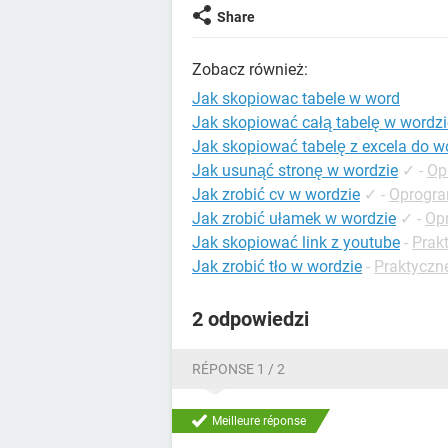
Share
Zobacz również:
Jak skopiowac tabele w word
Jak skopiować całą tabelę w wordzi
Jak skopiować tabelę z excela do w
Jak usunąć stronę w wordzie
✓
-
Op
Jak zrobić cv w wordzie
✓
-
Oprogra
Jak zrobić ułamek w wordzie
✓
-
Op
Jak skopiować link z youtube
-
Prak
Jak zrobić tło w wordzie
-
Praktyczn
2 odpowiedzi
RÉPONSE 1 / 2
Meilleure réponse