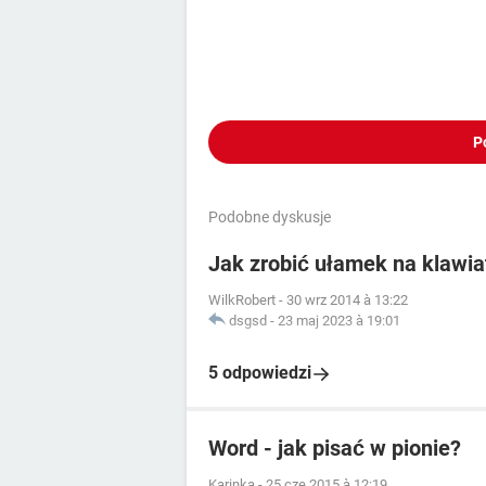
P
Podobne dyskusje
Jak zrobić ułamek na klawia
WilkRobert
-
30 wrz 2014 à 13:22
dsgsd
-
23 maj 2023 à 19:01
5 odpowiedzi
Word - jak pisać w pionie?
Karinka
-
25 cze 2015 à 12:19