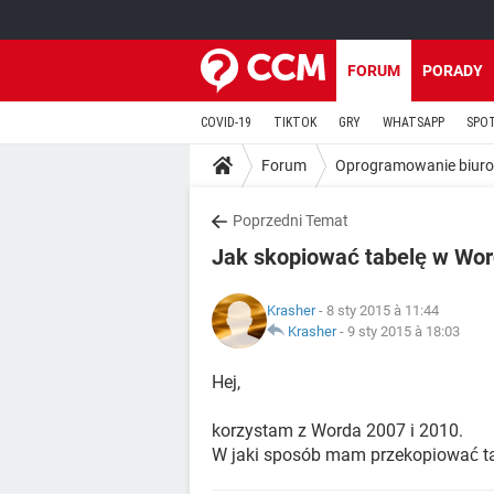
FORUM
PORADY
COVID-19
TIKTOK
GRY
WHATSAPP
SPO
Forum
Oprogramowanie biur
Poprzedni Temat
Jak skopiować tabelę w Wor
Krasher
- 8 sty 2015 à 11:44
Krasher
-
9 sty 2015 à 18:03
Hej,
korzystam z Worda 2007 i 2010.
W jaki sposób mam przekopiować tab