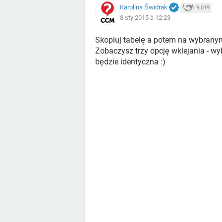
Karolina Świdrak
9 019
8 sty 2015 à 12:23
Skopiuj tabelę a potem na wybranym
Zobaczysz trzy opcję wklejania - w
będzie identyczna :)