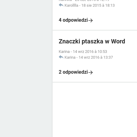
Karolllla
-
18 sie 2015 à 18:13
4 odpowiedzi
Znaczki ptaszka w Word
Karina
-
14 wrz 2016 à 10:53
Karina
-
14 wrz 2016 à 13:37
2 odpowiedzi