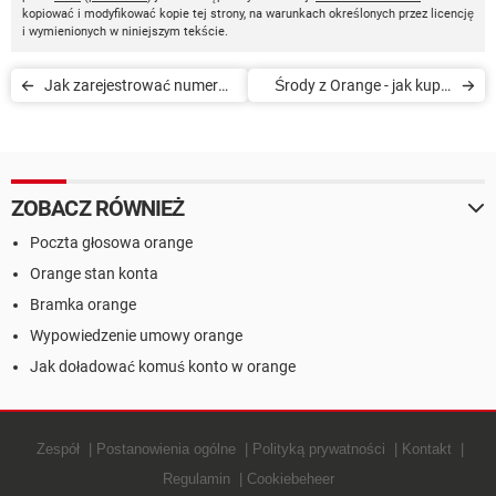
kopiować i modyfikować kopie tej strony, na warunkach określonych przez licencję
i wymienionych w niniejszym tekście.
Jak zarejestrować numer
Środy z Orange - jak kupić
na kartę w Orange
bilet przez internet
ZOBACZ RÓWNIEŻ
Poczta głosowa orange
Orange stan konta
Bramka orange
Wypowiedzenie umowy orange
Jak doładować komuś konto w orange
Zespół
Postanowienia ogólne
Polityką prywatności
Kontakt
Regulamin
Cookiebeheer