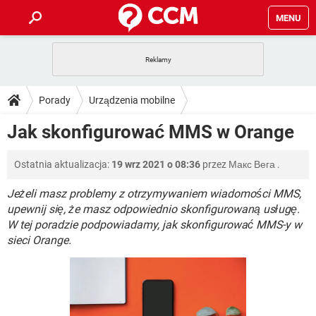
MENU
STRONA GŁÓWNA
YOUTUBE
TIKTOK
PORADY
Porady
Urządzenia mobilne
GRY
WHATSAPP
PlayStation
TIKTOK
DO POBRANIA
Jak skonfigurować MMS w Orange
Operatorzy telefonii komórkowej
Orange
SPOTIFY
NETFLIX
GRY
WHATSAPP
INSTAGRAM
ANDROID
FACEBOOK
TIKTOK
FORUM
Ostatnia aktualizacja:
19 wrz 2021 o 08:36
przez
Макс Вега
.
SPOTIFY
NETFLIX
WINDOWS 10
GRY
WHATSAPP
INSTAGRAM
COVID-19
FACEBOOK
TIKTOK
Jeżeli masz problemy z otrzymywaniem wiadomości MMS,
ARTYKUŁY
IOS
NETFLIX
upewnij się, że masz odpowiednio skonfigurowaną usługę.
WINDOWS 10
GRY
WHATSAPP
W tej poradzie podpowiadamy, jak skonfigurować MMS-y w
INSTAGRAM
COVID-19
FACEBOOK
TIKTOK
SPOTIFY
NETFLIX
sieci Orange.
WINDOWS 10
GRY
WHATSAPP
INSTAGRAM
FACEBOOK
SPOTIFY
NETFLIX
WINDOWS 10
INSTAGRAM
FACEBOOK