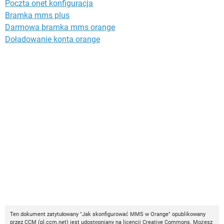
Poczta onet konfiguracja
Bramka mms plus
Darmowa bramka mms orange
Doładowanie konta orange
Ten dokument zatytułowany "Jak skonfigurować MMS w Orange" opublikowany
przez
CCM
(
pl.ccm.net
) jest udostępniany na licencji
Creative Commons
. Możesz