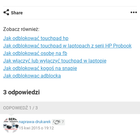
WINDOWS 10
Share
Zobacz również:
Jak odblokować touchpad hp
Jak odblokować touchpad w laptopach z serii HP Probook
Jak odblokować osobę na fb
Jak włączyć lub wyłączyć touchpad w laptopie
Jak odblokować kogoś na snapie
Jak odblokowac adblocka
3 odpowiedzi
ODPOWIEDŹ 1 / 3
naprawa-drukarek
7
15 kwi 2015 o 19:12