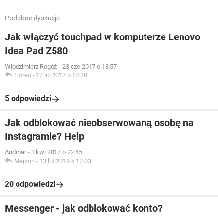
Podobne dyskusje
Jak włączyć touchpad w komputerze Lenovo
Idea Pad Z580
Włodzimierz Rogóż
-
23 cze 2017 o 18:57
Floreo
-
12 lip 2017 o 10:28
5 odpowiedzi
Jak odblokować nieobserwowaną osobę na
Instagramie? Help
Andmar
-
3 kwi 2017 o 22:45
Mejson
-
13 lut 2019 o 12:03
20 odpowiedzi
Messenger - jak odblokować konto?