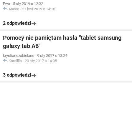
Ewa
-
5 sty 2019 o 12:22
Aneee
-
27 kwi 2019 o 14:18
2 odpowiedzi
Pomocy nie pamiętam hasła "tablet samsung
galaxy tab A6"
krystianozabielano
-
9 sty 2017 o 18:24
Karolllla
-
20 sty 2017 o 14:05
3 odpowiedzi