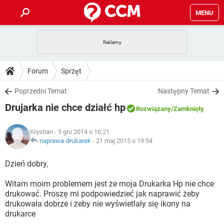
MENU
STRONA GŁÓWNA
YOUTUBE
TIKTOK
PORADY
Forum
Sprzęt
GRY
WHATSAPP
PlayStation
TIKTOK
DO POBRANIA
Poprzedni Temat
Następny Temat
SPOTIFY
NETFLIX
GRY
WHATSAPP
Drujarka nie chce działć hp
INSTAGRAM
ANDROID
FACEBOOK
TIKTOK
Rozwiązany
/Zamknięty
FORUM
SPOTIFY
NETFLIX
WINDOWS 10
GRY
WHATSAPP
Krystian
- 9 gru 2014 o 16:21
INSTAGRAM
COVID-19
FACEBOOK
TIKTOK
ARTYKUŁY
naprawa-drukarek
-
21 maj 2015 o 19:54
IOS
NETFLIX
WINDOWS 10
GRY
WHATSAPP
INSTAGRAM
COVID-19
FACEBOOK
TIKTOK
Dzień dobry,
SPOTIFY
NETFLIX
WINDOWS 10
GRY
WHATSAPP
Witam moim problemem jest że moja Drukarka Hp nie chce
INSTAGRAM
FACEBOOK
drukować. Proszę mi podpowiedzieć jak naprawić żeby
SPOTIFY
NETFLIX
WINDOWS 10
drukowała dobrze i żeby nie wyświetlały się ikony na
INSTAGRAM
FACEBOOK
drukarce