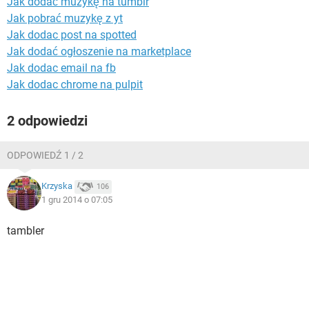
Jak dodać muzykę na tumblr
WINDOWS 10
Jak pobrać muzykę z yt
Jak dodac post na spotted
Jak dodać ogłoszenie na marketplace
Jak dodac email na fb
Jak dodac chrome na pulpit
2 odpowiedzi
ODPOWIEDŹ 1 / 2
Krzyska
106
1 gru 2014 o 07:05
tambler