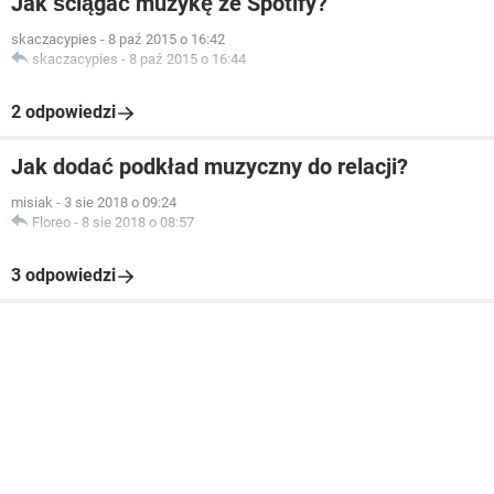
Jak ściągać muzykę ze Spotify?
skaczacypies
-
8 paź 2015 o 16:42
skaczacypies
-
8 paź 2015 o 16:44
2 odpowiedzi
Jak dodać podkład muzyczny do relacji?
misiak
-
3 sie 2018 o 09:24
Floreo
-
8 sie 2018 o 08:57
3 odpowiedzi