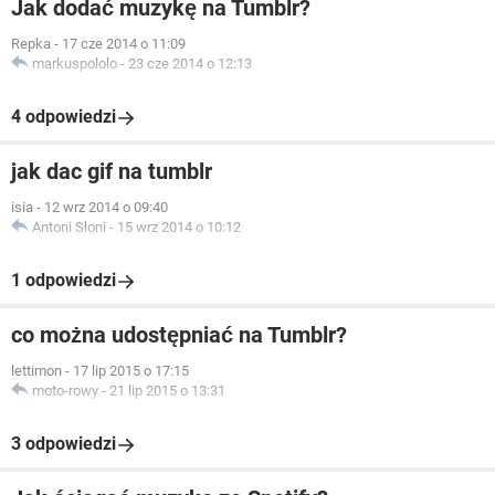
Jak dodać muzykę na Tumblr?
Repka
-
17 cze 2014 o 11:09
markuspololo
-
23 cze 2014 o 12:13
4 odpowiedzi
jak dac gif na tumblr
isia
-
12 wrz 2014 o 09:40
Antoni Słoni
-
15 wrz 2014 o 10:12
1 odpowiedzi
co można udostępniać na Tumblr?
lettimon
-
17 lip 2015 o 17:15
moto-rowy
-
21 lip 2015 o 13:31
3 odpowiedzi