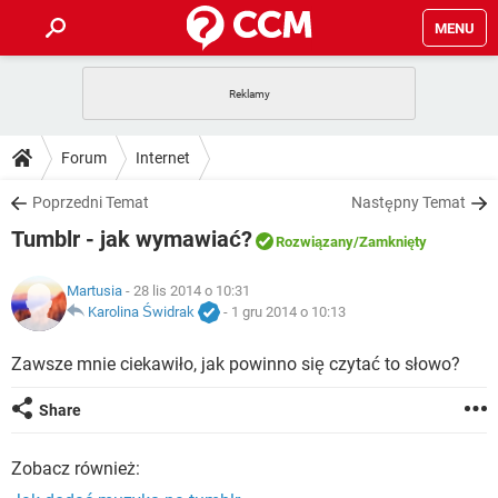
MENU
STRONA GŁÓWNA
YOUTUBE
TIKTOK
PORADY
Forum
Internet
GRY
WHATSAPP
PlayStation
TIKTOK
DO POBRANIA
Poprzedni Temat
Następny Temat
SPOTIFY
NETFLIX
GRY
WHATSAPP
Tumblr - jak wymawiać?
INSTAGRAM
ANDROID
FACEBOOK
TIKTOK
Rozwiązany
/Zamknięty
FORUM
SPOTIFY
NETFLIX
WINDOWS 10
GRY
WHATSAPP
Martusia
- 28 lis 2014 o 10:31
INSTAGRAM
COVID-19
FACEBOOK
TIKTOK
ARTYKUŁY
Karolina Świdrak
-
1 gru 2014 o 10:13
IOS
NETFLIX
WINDOWS 10
GRY
WHATSAPP
INSTAGRAM
COVID-19
FACEBOOK
TIKTOK
Zawsze mnie ciekawiło, jak powinno się czytać to słowo?
SPOTIFY
NETFLIX
WINDOWS 10
GRY
WHATSAPP
Share
INSTAGRAM
FACEBOOK
SPOTIFY
NETFLIX
WINDOWS 10
Zobacz również:
INSTAGRAM
FACEBOOK