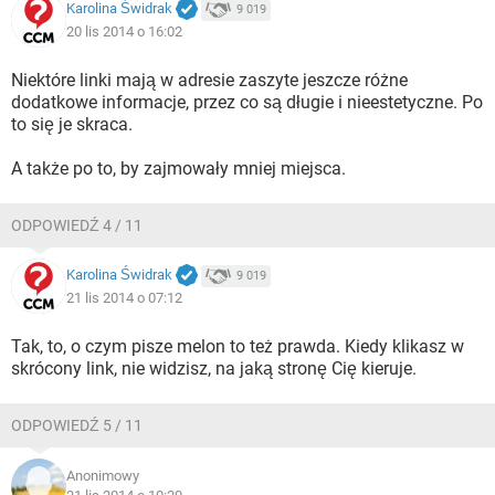
Karolina Świdrak
9 019
20 lis 2014 o 16:02
Niektóre linki mają w adresie zaszyte jeszcze różne
dodatkowe informacje, przez co są długie i nieestetyczne. Po
to się je skraca.
A także po to, by zajmowały mniej miejsca.
ODPOWIEDŹ 4 / 11
Karolina Świdrak
9 019
21 lis 2014 o 07:12
Tak, to, o czym pisze melon to też prawda. Kiedy klikasz w
skrócony link, nie widzisz, na jaką stronę Cię kieruje.
ODPOWIEDŹ 5 / 11
Anonimowy