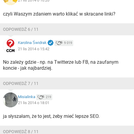
21 lis 2014 o 10:20
czyli Waszym zdaniem warto klikać w skracane linki?
ODPOWIEDŹ 6 / 11
Karolina Świdrak
9 019
21 lis 2014 o 15:42
No zależy gdzie - np. na Twitterze lub FB, na zaufanym
koncie - jak najbardziej.
ODPOWIEDŹ 7 / 11
Misialinka
219
21 lis 2014 o 18:01
ja słyszałam, że to jest, żeby mieć lepsze SEO.
ODPOWIEDŹ 8 / 11