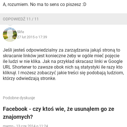
A, rozumiem. No ma to sens co piszesz :D
ODPOWIEDŹ 11 / 11
5life
27 lut 2015 o 17:39
Jeśli jesteś odpowiedzialny za zarządzania jakąś stroną to
skracanie linków jest konieczne żeby w ogóle mieć pojęcie
ile ludzi w nie klika. Jak na przykład skracasz linki w Google
URL Shortener to zawsze obok nich są statystyki ile razy kto
kliknął. I możesz zobaczyć jakie treści się podobają ludziom,
którzy odwiedzają stronke.
Podobne dyskusje
Facebook - czy ktoś wie, że usunąłem go ze
znajomych?
marrro
-
13 cze 2014 o 11:24