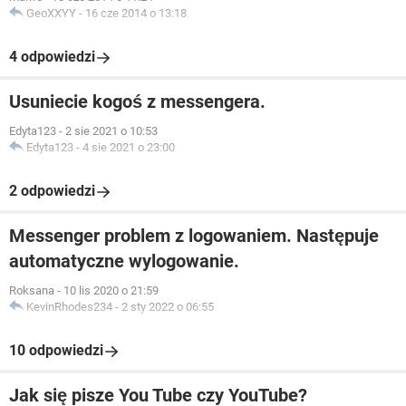
GeoXXYY
-
16 cze 2014 o 13:18
4 odpowiedzi
Usuniecie kogoś z messengera.
Edyta123
-
2 sie 2021 o 10:53
Edyta123
-
4 sie 2021 o 23:00
2 odpowiedzi
Messenger problem z logowaniem. Następuje
automatyczne wylogowanie.
Roksana
-
10 lis 2020 o 21:59
KevinRhodes234
-
2 sty 2022 o 06:55
10 odpowiedzi
Jak się pisze You Tube czy YouTube?