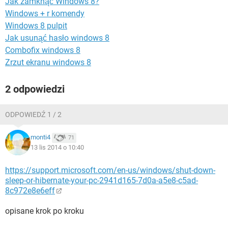
Jak zamknąć Windows 8?
WINDOWS 10
Windows + r komendy
Windows 8 pulpit
Jak usunąć hasło windows 8
Combofix windows 8
Zrzut ekranu windows 8
2 odpowiedzi
ODPOWIEDŹ 1 / 2
monti4
71
13 lis 2014 o 10:40
https://support.microsoft.com/en-us/windows/shut-down-
sleep-or-hibernate-your-pc-2941d165-7d0a-a5e8-c5ad-
8c972e8e6eff
opisane krok po kroku