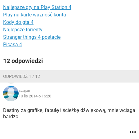
WINDOWS 10
Najlepsze gry na Play Station 4
Play na karte ważność konta
Kody do gta 4
Najlepsze torrenty
Stranger things 4 postacie
Picasa 4
12 odpowiedzi
ODPOWIEDŹ 1 / 12
szajon
10 lis 2014 o 16:26
Destiny za grafikę, fabułę i ścieżkę dźwiękową, mnie wciąga
bardzo