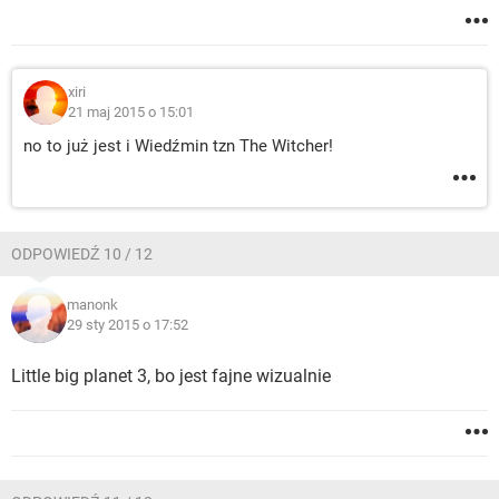
xiri
21 maj 2015 o 15:01
no to już jest i Wiedźmin tzn The Witcher!
ODPOWIEDŹ 10 / 12
manonk
29 sty 2015 o 17:52
Little big planet 3, bo jest fajne wizualnie