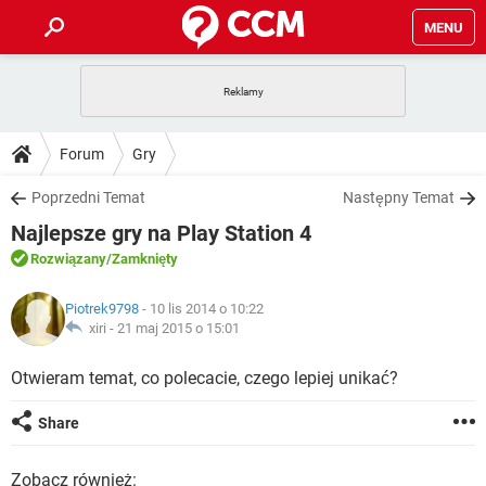
MENU
STRONA GŁÓWNA
YOUTUBE
TIKTOK
PORADY
Forum
Gry
GRY
WHATSAPP
PlayStation
TIKTOK
DO POBRANIA
Poprzedni Temat
Następny Temat
SPOTIFY
NETFLIX
GRY
WHATSAPP
Najlepsze gry na Play Station 4
INSTAGRAM
ANDROID
FACEBOOK
TIKTOK
FORUM
SPOTIFY
NETFLIX
Rozwiązany
/Zamknięty
WINDOWS 10
GRY
WHATSAPP
INSTAGRAM
COVID-19
FACEBOOK
TIKTOK
ARTYKUŁY
IOS
Piotrek9798
- 10 lis 2014 o 10:22
NETFLIX
WINDOWS 10
GRY
WHATSAPP
xiri -
21 maj 2015 o 15:01
INSTAGRAM
COVID-19
FACEBOOK
TIKTOK
SPOTIFY
NETFLIX
Otwieram temat, co polecacie, czego lepiej unikać?
WINDOWS 10
GRY
WHATSAPP
INSTAGRAM
FACEBOOK
SPOTIFY
NETFLIX
Share
WINDOWS 10
INSTAGRAM
FACEBOOK
Zobacz również: