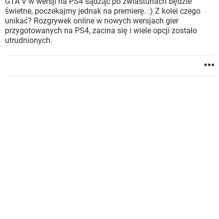
GTA V w wersji na PS4 sądząc po zwiastunach będzie
świetne, poczekajmy jednak na premierę. :) Z kolei czego
unikać? Rozgrywek online w nowych wersjach gier
przygotowanych na PS4, zacina się i wiele opcji zostało
utrudnionych.