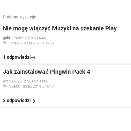
Podobne dyskusje
Nie mogę włączyć Muzyki na czekanie Play
gabi
-
19 cze 2018 o 14:46
Floreo
-
19 cze 2018 o 19:21
1 odpowiedzi
Jak zainstalować Pingwin Pack 4
Arch00
-
23 lip 2014 o 11:06
Arch00
-
23 lip 2014 o 16:17
2 odpowiedzi