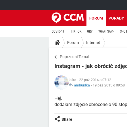
FORUM
PORADY
COVID-19
TIKTOK
GRY
WHATSAPP
SPO
Forum
Internet
Poprzedni Temat
Instagram - jak obrócić zdję
lolka
- 22 paź 2014 o 07:12
andruidka
-
19 paź 2015 o 09:58
Hej,
dodałam zdjęcie obrócone o 90 stopni
Share