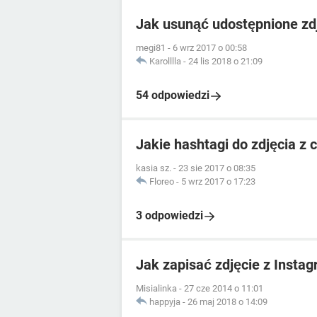
Jak usunąć udostępnione zd
megi81
-
6 wrz 2017 o 00:58
Karolllla
-
24 lis 2018 o 21:09
54 odpowiedzi
Jakie hashtagi do zdjęcia z
kasia sz.
-
23 sie 2017 o 08:35
Floreo
-
5 wrz 2017 o 17:23
3 odpowiedzi
Jak zapisać zdjęcie z Insta
Misialinka
-
27 cze 2014 o 11:01
happyja
-
26 maj 2018 o 14:09