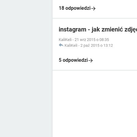
18 odpowiedzi
instagram - jak zmienić zdję
KaliKeli
-
21 wrz 2015 o 08:35
KaliKeli
-
2 paź 2015 o 13:12
5 odpowiedzi