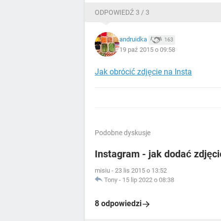
ODPOWIEDŹ 3 / 3
andruidka
163
19 paź 2015 o 09:58
Jak obrócić zdjęcie na Insta
Podobne dyskusje
Instagram - jak dodać zdjęci
misiu
-
23 lis 2015 o 13:52
Tony
-
15 lip 2022 o 08:38
8 odpowiedzi