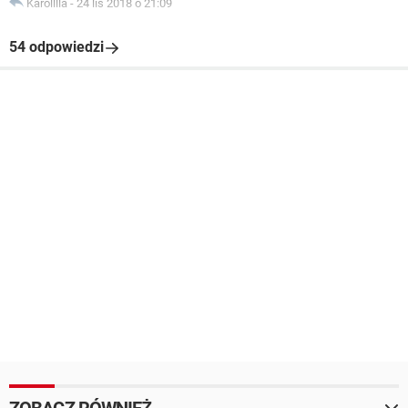
Karolllla
-
24 lis 2018 o 21:09
54 odpowiedzi