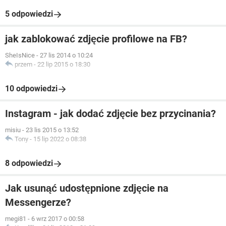
5 odpowiedzi
jak zablokować zdjęcie profilowe na FB?
SheIsNice
-
27 lis 2014 o 10:24
przem
-
22 lip 2015 o 18:30
10 odpowiedzi
Instagram - jak dodać zdjęcie bez przycinania?
misiu
-
23 lis 2015 o 13:52
Tony
-
15 lip 2022 o 08:38
8 odpowiedzi
Jak usunąć udostępnione zdjęcie na
Messengerze?
megi81
-
6 wrz 2017 o 00:58