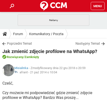
MENU
STRONA GŁÓWNA
YOUTUBE
TIKTOK
PORADY
Forum
Komunikatory / Poczta
GRY
WHATSAPP
PlayStation
TIKTOK
DO POBRANIA
Poprzedni Temat
Następny Temat
SPOTIFY
NETFLIX
GRY
WHATSAPP
Jak zmienić zdjęcie profilowe na WhatsApp?
INSTAGRAM
ANDROID
FACEBOOK
TIKTOK
FORUM
SPOTIFY
NETFLIX
Rozwiązany
/Zamknięty
WINDOWS 10
GRY
WHATSAPP
INSTAGRAM
COVID-19
FACEBOOK
TIKTOK
ARTYKUŁY
IOS
Misialinka
- Zmodyfikowany dnia 22 gru 2018 o 20:59
NETFLIX
WINDOWS 10
GRY
WHATSAPP
afrant -
21 paź 2014 o 10:04
INSTAGRAM
COVID-19
FACEBOOK
TIKTOK
SPOTIFY
NETFLIX
Cześć,
WINDOWS 10
GRY
WHATSAPP
INSTAGRAM
FACEBOOK
Czy możecie mi podpowiedzieć gdzie zmienić zdjęcie
SPOTIFY
NETFLIX
WINDOWS 10
profilowe w WhatsApp? Bardzo Was proszę...
INSTAGRAM
FACEBOOK