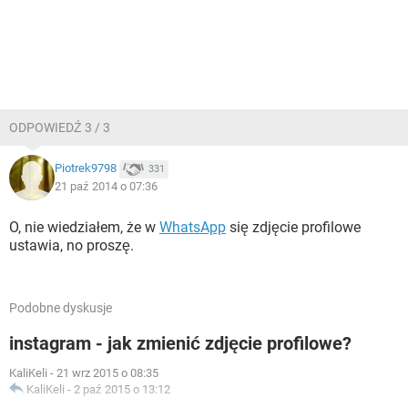
ODPOWIEDŹ 3 / 3
Piotrek9798
331
21 paź 2014 o 07:36
O, nie wiedziałem, że w
WhatsApp
się zdjęcie profilowe
ustawia, no proszę.
Podobne dyskusje
instagram - jak zmienić zdjęcie profilowe?
KaliKeli
-
21 wrz 2015 o 08:35
KaliKeli
-
2 paź 2015 o 13:12