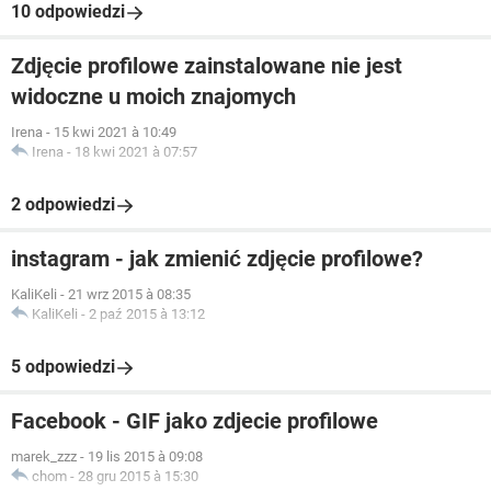
10 odpowiedzi
Zdjęcie profilowe zainstalowane nie jest
widoczne u moich znajomych
Irena
-
15 kwi 2021 à 10:49
Irena
-
18 kwi 2021 à 07:57
2 odpowiedzi
instagram - jak zmienić zdjęcie profilowe?
KaliKeli
-
21 wrz 2015 à 08:35
KaliKeli
-
2 paź 2015 à 13:12
5 odpowiedzi
Facebook - GIF jako zdjecie profilowe
marek_zzz
-
19 lis 2015 à 09:08
chom
-
28 gru 2015 à 15:30