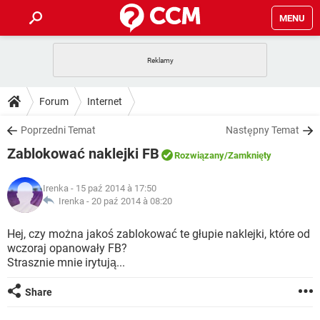
MENU
STRONA GŁÓWNA
YOUTUBE
TIKTOK
PORADY
Forum
Internet
GRY
WHATSAPP
PlayStation
TIKTOK
DO POBRANIA
Poprzedni Temat
Następny Temat
SPOTIFY
NETFLIX
GRY
WHATSAPP
Zablokować naklejki FB
INSTAGRAM
ANDROID
FACEBOOK
TIKTOK
Rozwiązany
/Zamknięty
FORUM
SPOTIFY
NETFLIX
WINDOWS 10
GRY
WHATSAPP
Irenka
- 15 paź 2014 à 17:50
INSTAGRAM
COVID-19
FACEBOOK
TIKTOK
ARTYKUŁY
Irenka -
20 paź 2014 à 08:20
IOS
NETFLIX
WINDOWS 10
GRY
WHATSAPP
INSTAGRAM
COVID-19
FACEBOOK
TIKTOK
Hej, czy można jakoś zablokować te głupie naklejki, które od
SPOTIFY
NETFLIX
wczoraj opanowały FB?
WINDOWS 10
GRY
WHATSAPP
Strasznie mnie irytują...
INSTAGRAM
FACEBOOK
SPOTIFY
NETFLIX
WINDOWS 10
Share
INSTAGRAM
FACEBOOK