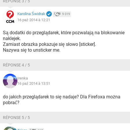
RÉPONSE 3 / 5
Karolina Świdrak
9 019
16 paź 2014 à 12:21
Są dodatki do przeglądarek, które pozwalają na blokowanie
naklejek.
Zamiast obrazka pokazuje się słowo [sticker].
Nazywa się to unsticker me.
RÉPONSE 4 / 5
Irenka
16 paź 2014 à 13:51
do jakich przeglądarek to się nadaje? Dla Firefoxa można
pobrać?
RÉPONSE 5 / 5