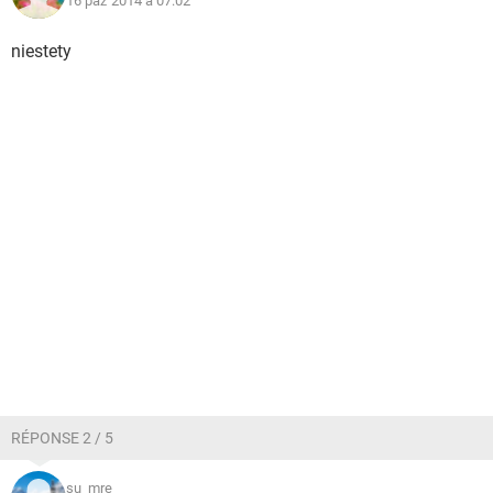
16 paź 2014 à 07:02
niestety
RÉPONSE 2 / 5
su_mre