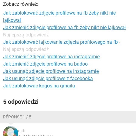
WINDOWS 10
Zobacz również:
Jak zablokować zdjęcie profilowe na fb żeby nikt nie
lajkował
Jak zmienić zdjęcie profilowe na fb żeby nikt nie lajkował
-
Najlepszą odpowiedź
Jak zablokować lajkowanie zdjęcia profilowego na fb
-
Najlepszą odpowiedź
Jak zmienić zdjęcie profilowe na instagramie
Jak zmienić zdjęcie profilowe na badoo
Jak usunąć zdjęcie profilowe na instagramie
Jak usunąć zdjęcie profilowe z facebooka
Jak zablokowac kogos na gmailu
5 odpowiedzi
RÉPONSE 1 / 5
redi