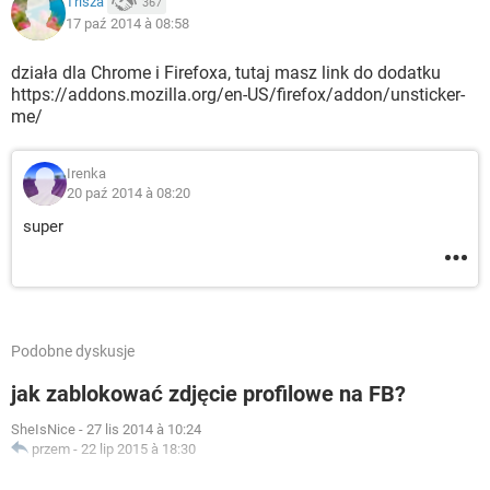
Trisza
367
17 paź 2014 à 08:58
działa dla Chrome i Firefoxa, tutaj masz link do dodatku
https://addons.mozilla.org/en-US/firefox/addon/unsticker-
me/
Irenka
20 paź 2014 à 08:20
super
Podobne dyskusje
jak zablokować zdjęcie profilowe na FB?
SheIsNice
-
27 lis 2014 à 10:24
przem
-
22 lip 2015 à 18:30