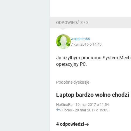
ODPOWIEDŹ 3 / 3
wojciech66
7 kwi 2016 o 14:40
Ja uzylbym programu System Mechan
operacyjny PC.
Podobne dyskusje
Laptop bardzo wolno chodzi
NaKinaRa
-
19 mar 2017 o 11:54
Floreo
-
29 mar 2017 o 19:05
4 odpowiedzi