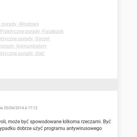
e porady -Windows
Praktyczne porady -Facebook
ktyczne porady -Sprzęt
porady -Komunikatory
ktyczne porady -Sieć
ia 25/04/2014 à 17:12
owoli, może być spowodowane kilkoma rzeczami. Być
wypadku dobrze użyć programu antywirusowego