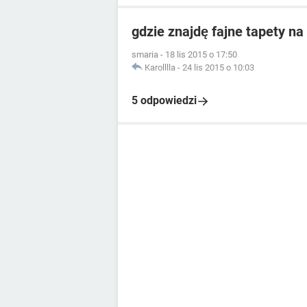
gdzie znajdę fajne tapety n
smaria
-
18 lis 2015 o 17:50
Karolllla
-
24 lis 2015 o 10:03
5 odpowiedzi