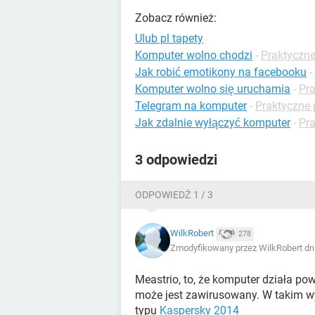
Zobacz również:
Ulub pl tapety
Komputer wolno chodzi
-
Praktyczn
Jak robić emotikony na facebooku
-
Komputer wolno się uruchamia
-
Pra
Telegram na komputer
-
Praktyczne 
Jak zdalnie wyłączyć komputer
-
Pra
3 odpowiedzi
ODPOWIEDŹ 1 / 3
WilkRobert
278
Zmodyfikowany przez WilkRobert dn
Meastrio, to, że komputer działa p
może jest zawirusowany. W takim 
typu
Kaspersky 2014