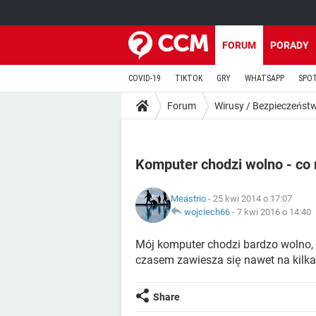
FORUM
PORADY
COVID-19
TIKTOK
GRY
WHATSAPP
SPO
Forum
Wirusy / Bezpieczeńst
Komputer chodzi wolno - co 
Meastrio
- 25 kwi 2014 o 17:07
wojciech66
-
7 kwi 2016 o 14:40
Mój komputer chodzi bardzo wolno, z
czasem zawiesza się nawet na kilk
Share