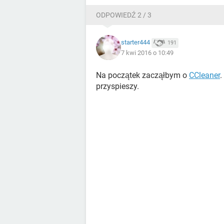
ODPOWIEDŹ 2 / 3
starter444
191
7 kwi 2016 o 10:49
Na początek zacząłbym o
CCleaner
.
przyspieszy.