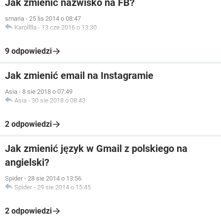
Jak zmienić nazwisko na FB?
smaria
-
25 lis 2014 o 08:47
Karolllla
-
13 cze 2016 o 13:30
9 odpowiedzi
Jak zmienić email na Instagramie
Asia
-
8 sie 2018 o 07:49
Asia
-
30 sie 2018 o 08:43
2 odpowiedzi
Jak zmienić język w Gmail z polskiego na
angielski?
Spider
-
28 sie 2014 o 13:56
Spider
-
29 sie 2014 o 15:45
2 odpowiedzi