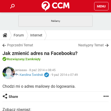
MENU
STRONA GŁÓWNA
YOUTUBE
TIKTOK
PORADY
Forum
Internet
GRY
WHATSAPP
PlayStation
TIKTOK
DO POBRANIA
Poprzedni Temat
Następny Temat
SPOTIFY
NETFLIX
GRY
WHATSAPP
Jak zmienić adres na Facebooku?
INSTAGRAM
ANDROID
FACEBOOK
TIKTOK
FORUM
SPOTIFY
NETFLIX
Rozwiązany
/Zamknięty
WINDOWS 10
GRY
WHATSAPP
INSTAGRAM
COVID-19
FACEBOOK
TIKTOK
ARTYKUŁY
janiaaaa
- 8 paź 2014 o 08:45
IOS
NETFLIX
WINDOWS 10
GRY
WHATSAPP
Karolina Świdrak
-
9 paź 2014 o 07:49
INSTAGRAM
COVID-19
FACEBOOK
TIKTOK
SPOTIFY
NETFLIX
Chodzi mi o adres mailowy do logowania.
WINDOWS 10
GRY
WHATSAPP
INSTAGRAM
FACEBOOK
SPOTIFY
NETFLIX
Share
WINDOWS 10
INSTAGRAM
FACEBOOK
Zobacz również: