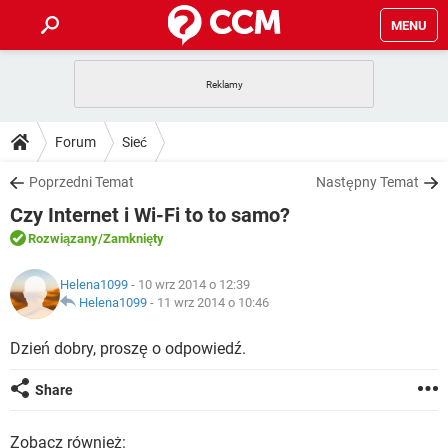
MENU
STRONA GŁÓWNA
YOUTUBE
TIKTOK
PORADY
Forum
Sieć
GRY
WHATSAPP
PlayStation
TIKTOK
DO POBRANIA
Poprzedni Temat
Następny Temat
SPOTIFY
NETFLIX
GRY
WHATSAPP
Czy Internet i Wi-Fi to to samo?
INSTAGRAM
ANDROID
FACEBOOK
TIKTOK
FORUM
SPOTIFY
NETFLIX
Rozwiązany
/Zamknięty
WINDOWS 10
GRY
WHATSAPP
INSTAGRAM
COVID-19
FACEBOOK
TIKTOK
ARTYKUŁY
IOS
Helena1099
- 10 wrz 2014 o 12:39
NETFLIX
WINDOWS 10
GRY
WHATSAPP
Helena1099
-
11 wrz 2014 o 10:46
INSTAGRAM
COVID-19
FACEBOOK
TIKTOK
SPOTIFY
NETFLIX
Dzień dobry, proszę o odpowiedź.
WINDOWS 10
GRY
WHATSAPP
INSTAGRAM
FACEBOOK
SPOTIFY
NETFLIX
Share
WINDOWS 10
INSTAGRAM
FACEBOOK
Zobacz również: