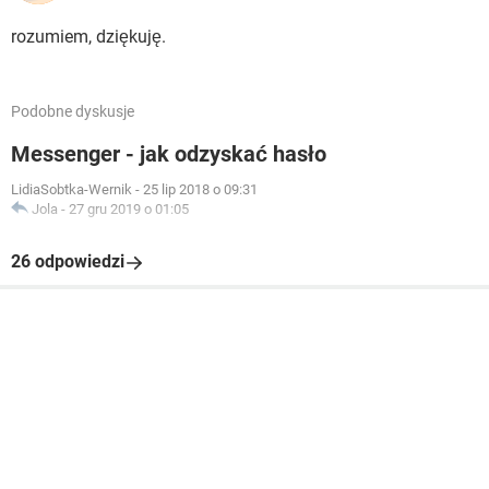
rozumiem, dziękuję.
Podobne dyskusje
Messenger - jak odzyskać hasło
LidiaSobtka-Wernik
-
25 lip 2018 o 09:31
Jola
-
27 gru 2019 o 01:05
26 odpowiedzi