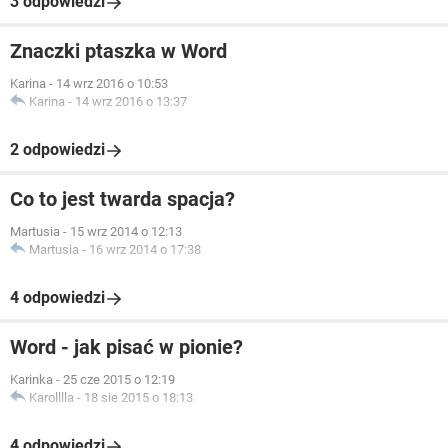
3 odpowiedzi
Znaczki ptaszka w Word
Karina
-
14 wrz 2016 o 10:53
Karina
-
14 wrz 2016 o 13:37
2 odpowiedzi
Co to jest twarda spacja?
Martusia
-
15 wrz 2014 o 12:13
Martusia
-
16 wrz 2014 o 17:38
4 odpowiedzi
Word - jak pisać w pionie?
Karinka
-
25 cze 2015 o 12:19
Karolllla
-
18 sie 2015 o 18:13
4 odpowiedzi