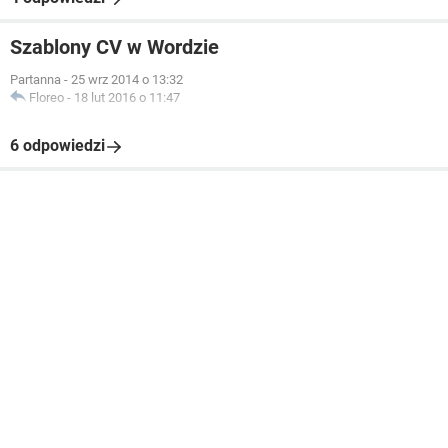
Szablony CV w Wordzie
Partanna
-
25 wrz 2014 o 13:32
Floreo
-
18 lut 2016 o 11:47
6 odpowiedzi