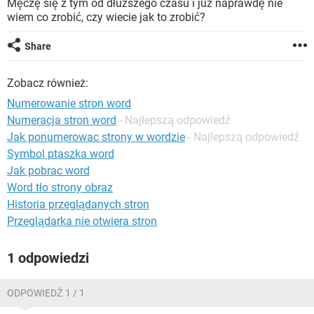
Męczę się z tym od dłuższego czasu i już naprawdę nie
WINDOWS 10
wiem co zrobić, czy wiecie jak to zrobić?
Share
Zobacz również:
Numerowanie stron word
Numeracja stron word
- Najlepszą odpowiedź
Jak ponumerowac strony w wordzie
- Najlepszą odpowiedź
Symbol ptaszka word
Jak pobrac word
Word tło strony obraz
Historia przeglądanych stron
Przeglądarka nie otwiera stron
1 odpowiedzi
ODPOWIEDŹ 1 / 1