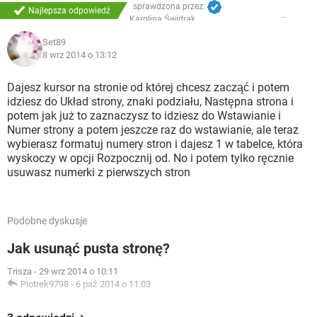
sprawdzona przez:
Najlepsza odpowiedź
Karolina Świdrak
Set89
8 wrz 2014 o 13:12
Dajesz kursor na stronie od której chcesz zacząć i potem
idziesz do Układ strony, znaki podziału, Następna strona i
potem jak już to zaznaczysz to idziesz do Wstawianie i
Numer strony a potem jeszcze raz do wstawianie, ale teraz
wybierasz formatuj numery stron i dajesz 1 w tabelce, która
wyskoczy w opcji Rozpocznij od. No i potem tylko ręcznie
usuwasz numerki z pierwszych stron
Podobne dyskusje
Jak usunąć pusta stronę?
Trisza
-
29 wrz 2014 o 10:11
Piotrek9798
-
6 paź 2014 o 11:03