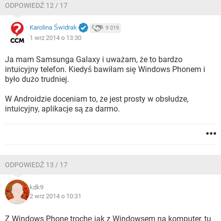
ODPOWIEDŹ 12 / 17
Karolina Świdrak
9 019
1 wrz 2014 o 13:30
Ja mam Samsunga Galaxy i uważam, że to bardzo
intuicyjny telefon. Kiedyś bawiłam się Windows Phonem i
było dużo trudniej.
W Androidzie doceniam to, że jest prosty w obsłudze,
intuicyjny, aplikacje są za darmo.
ODPOWIEDŹ 13 / 17
kdk9
2 wrz 2014 o 10:31
Z Windows Phone trochę jak z Windowsem na komputer, tu