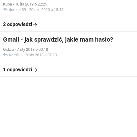
Kuba
-
16 lis 2019 o 22:25
dorocik39
-
20 cze 2020 o 15:44
2 odpowiedzi
Gmail - jak sprawdzić, jakie mam hasło?
Gidziu
-
7 sty 2018 o 00:18
Karolllla
-
8 sty 2018 o 07:10
1 odpowiedzi