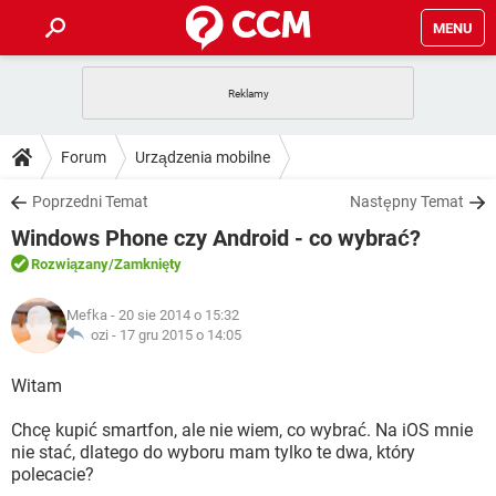
MENU
STRONA GŁÓWNA
YOUTUBE
TIKTOK
PORADY
Forum
Urządzenia mobilne
GRY
WHATSAPP
PlayStation
TIKTOK
DO POBRANIA
Poprzedni Temat
Następny Temat
SPOTIFY
NETFLIX
GRY
WHATSAPP
Windows Phone czy Android - co wybrać?
INSTAGRAM
ANDROID
FACEBOOK
TIKTOK
FORUM
SPOTIFY
NETFLIX
Rozwiązany
/Zamknięty
WINDOWS 10
GRY
WHATSAPP
INSTAGRAM
COVID-19
FACEBOOK
TIKTOK
ARTYKUŁY
IOS
Mefka
- 20 sie 2014 o 15:32
NETFLIX
WINDOWS 10
GRY
WHATSAPP
ozi -
17 gru 2015 o 14:05
INSTAGRAM
COVID-19
FACEBOOK
TIKTOK
SPOTIFY
NETFLIX
Witam
WINDOWS 10
GRY
WHATSAPP
INSTAGRAM
FACEBOOK
Chcę kupić smartfon, ale nie wiem, co wybrać. Na iOS mnie
SPOTIFY
NETFLIX
WINDOWS 10
nie stać, dlatego do wyboru mam tylko te dwa, który
INSTAGRAM
FACEBOOK
polecacie?