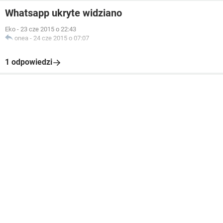
Whatsapp ukryte widziano
Eko
-
23 cze 2015 o 22:43
onea
-
24 cze 2015 o 07:07
1 odpowiedzi