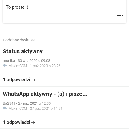
To proste :)
Podobne dyskusje
Status aktywny
monika
-
30 wrz 2020 o 09:08
MaximCCM
-
1 paź 2020 o 23:26
1 odpowiedzi
WhatsApp aktywny - (a) i pisze...
Ba2341
-
27 paź 2021 o 12:30
MaximCCM
-
27 paź 2021 o 14:51
1 odpowiedzi