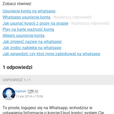
WINDOWS 10
Zobacz również:
Usuniecie konta na whatsapp
Whatsapp usunięcie konta
- Najlepszą odpowiedź
Jak usunąć kogoś z grupy na snapie
- Najlepszą odpowiedź
Play na karte ważność konta
Allegro usunięcie konta
Jak zmienić nazwę na whatsapp
Jak zrobic naklejke na whatsapp
Jak sprawdzić czy ktoś mnie zablokował na whatsapp
1 odpowiedzi
ODPOWIEDŹ 1 / 1
KaliKeli
88
13 sie 2014 o 15:06
To proste, logujesz się na Whatsapp, wchodzisz w
ustawienia/Informacje o koncie/Usuń konto/ system Cie