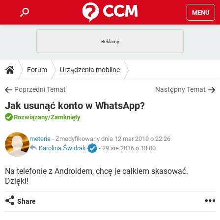
MENU
STRONA GŁÓWNA
YOUTUBE
TIKTOK
PORADY
Forum
Urządzenia mobilne
GRY
WHATSAPP
PlayStation
TIKTOK
DO POBRANIA
Poprzedni Temat
Następny Temat
SPOTIFY
NETFLIX
GRY
WHATSAPP
Jak usunąć konto w WhatsApp?
INSTAGRAM
ANDROID
FACEBOOK
TIKTOK
FORUM
SPOTIFY
NETFLIX
Rozwiązany
/Zamknięty
WINDOWS 10
GRY
WHATSAPP
INSTAGRAM
COVID-19
FACEBOOK
TIKTOK
ARTYKUŁY
meteria
- Zmodyfikowany dnia 12 mar 2019 o 22:26
IOS
NETFLIX
WINDOWS 10
GRY
WHATSAPP
Karolina Świdrak
-
29 sie 2016 o 18:00
INSTAGRAM
COVID-19
FACEBOOK
TIKTOK
SPOTIFY
NETFLIX
Na telefonie z Androidem, chcę je całkiem skasować.
WINDOWS 10
GRY
WHATSAPP
Dzięki!
INSTAGRAM
FACEBOOK
SPOTIFY
NETFLIX
WINDOWS 10
Share
INSTAGRAM
FACEBOOK