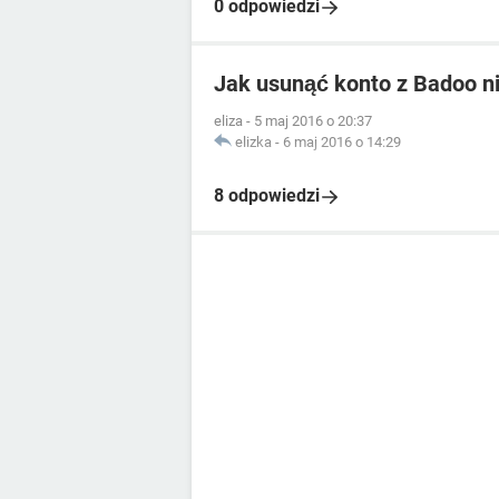
0 odpowiedzi
Jak usunąć konto z Badoo ni
eliza
-
5 maj 2016 o 20:37
elizka
-
6 maj 2016 o 14:29
8 odpowiedzi