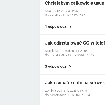
Chciałabym całkowicie usun
Ania
-
13 lis 2017 o 22:35
Karolllla
-
14 lis 2017 o 08:31
1 odpowiedzi
Jak odinstalować GG w tele
Misialinka
-
10 maj 2014 o 22:06
Piotrek9798
-
12 maj 2014 o 10:29
3 odpowiedzi
Jak usunąć konto na serwer
Zombinsoon
-
3 lis 2023 o 19:40
Zombinsoon
-
3 lis 2023 o 19:40