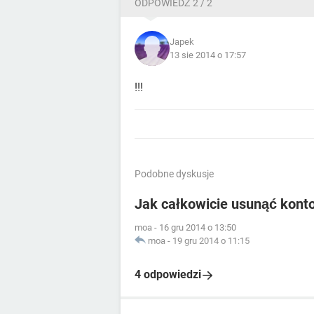
ODPOWIEDŹ 2 / 2
Japek
13 sie 2014 o 17:57
!!!
Podobne dyskusje
Jak całkowicie usunąć kont
moa
-
16 gru 2014 o 13:50
moa
-
19 gru 2014 o 11:15
4 odpowiedzi