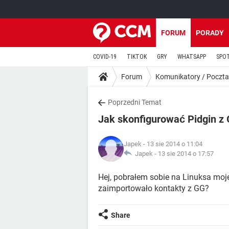
FORUM
PORADY
COVID-19
TIKTOK
GRY
WHATSAPP
SPO
Forum
Komunikatory / Poczta
Poprzedni Temat
Jak skonfigurować Pidgin z
Japek
- 13 sie 2014 o 11:04
Japek -
13 sie 2014 o 17:57
Hej, pobrałem sobie na Linuksa mojeg
zaimportowało kontakty z GG?
Share