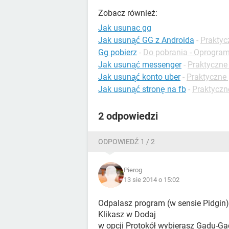
Zobacz również:
Jak usunac gg
Jak usunąć GG z Androida
-
Praktyc
Gg pobierz
-
Do pobrania - Oprogra
Jak usunąć messenger
-
Praktyczne
Jak usunąć konto uber
-
Praktyczne
Jak usunąć stronę na fb
-
Praktyczn
2 odpowiedzi
ODPOWIEDŹ 1 / 2
Pierog
13 sie 2014 o 15:02
Odpalasz program (w sensie Pidgin)
Klikasz w Dodaj
w opcji Protokół wybierasz Gadu-G