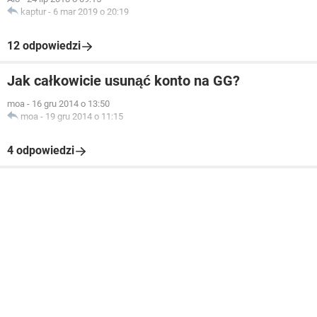
kaptur
-
6 mar 2019 o 20:19
12 odpowiedzi
Jak całkowicie usunąć konto na GG?
moa
-
16 gru 2014 o 13:50
moa
-
19 gru 2014 o 11:15
4 odpowiedzi