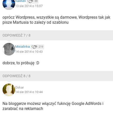
KaliKeli
88
13 sie 2014 o 15:07
oprócz Wordpress, wszystkie są darmowe, Wordpress tak jak
pisze Martusia to zależy od szablonu
ODPOWIEDŹ 7 / 8
Misialinka
219
14 sie 2014 o 10:43
dobrze, to próbuję :D
ODPOWIEDŹ 8 / 8
Oskar
14 sie 2014 o 10:44
Na bloggerze możesz włączyć fukncję Google AdWords i
zarabiać na reklamach