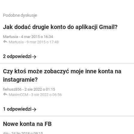
Podobne dyskusje
Jak dodać drugie konto do aplikacji Gmail?
Martusia
-
4 mar 2015 o 16:34
Martusia
-
9 mar 2015 o 17:48
2 odpowiedzi
Czy ktoś może zobaczyć moje inne konta na
instagramie?
fiehusz856
-
2 sie 2022 o 01:15
MaximCCM
-
3 sie 2022 o 06:56
1 odpowiedzi
Nowe konta na FB
Alo
-
24 lip 2018 o 09:15