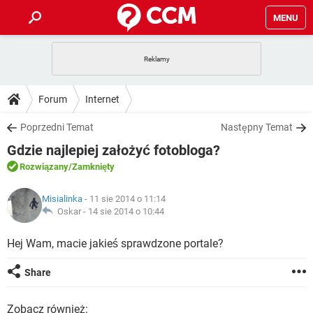
MENU
STRONA GŁÓWNA
YOUTUBE
TIKTOK
PORADY
Forum
Internet
GRY
WHATSAPP
PlayStation
TIKTOK
DO POBRANIA
Poprzedni Temat
Następny Temat
SPOTIFY
NETFLIX
GRY
WHATSAPP
Gdzie najlepiej założyć fotobloga?
INSTAGRAM
ANDROID
FACEBOOK
TIKTOK
FORUM
SPOTIFY
NETFLIX
Rozwiązany
/Zamknięty
WINDOWS 10
GRY
WHATSAPP
INSTAGRAM
COVID-19
FACEBOOK
TIKTOK
ARTYKUŁY
IOS
Misialinka
- 11 sie 2014 o 11:14
NETFLIX
WINDOWS 10
GRY
WHATSAPP
Oskar -
14 sie 2014 o 10:44
INSTAGRAM
COVID-19
FACEBOOK
TIKTOK
SPOTIFY
NETFLIX
Hej Wam, macie jakieś sprawdzone portale?
WINDOWS 10
GRY
WHATSAPP
INSTAGRAM
FACEBOOK
SPOTIFY
NETFLIX
Share
WINDOWS 10
INSTAGRAM
FACEBOOK
Zobacz również: