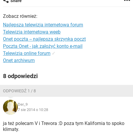
Share
WINDOWS 10
Zobacz również:
Najlepsza telewizja internetowa forum
Telewizja internetowa weeb
Onet poczta -- najlepsza skrzynka poczt
Poczta Onet - jak założyć konto e-mail
Telewizja online forum
✓
Onet archiwum
8 odpowiedzi
ODPOWIEDŹ 1 / 8
Der_9
7 sie 2014 o 10:28
ja też polecam V i Trevora :D poza tym Kalifornia to spoko
klimaty.