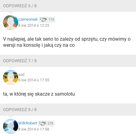
ODPOWIEDŹ 6 / 8
czerwoniak
110
8 sie 2014 o 12:25
V najlepiej, ale tak serio to zależy od sprzętu, czy mówimy o
wersji na konsolę i jaką czy na co
ODPOWIEDŹ 7 / 8
vod
8 sie 2014 o 17:55
ta, w której się skacze z samolotu
ODPOWIEDŹ 8 / 8
WilkRobert
278
8 sie 2014 o 17:58