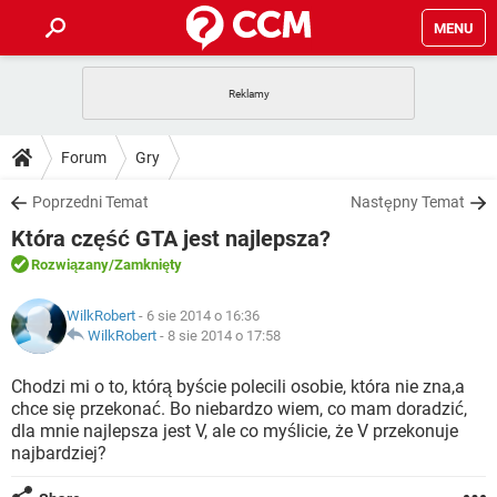
MENU
STRONA GŁÓWNA
YOUTUBE
TIKTOK
PORADY
Forum
Gry
GRY
WHATSAPP
PlayStation
TIKTOK
DO POBRANIA
Poprzedni Temat
Następny Temat
SPOTIFY
NETFLIX
GRY
WHATSAPP
Która część GTA jest najlepsza?
INSTAGRAM
ANDROID
FACEBOOK
TIKTOK
FORUM
SPOTIFY
NETFLIX
Rozwiązany
/Zamknięty
WINDOWS 10
GRY
WHATSAPP
INSTAGRAM
COVID-19
FACEBOOK
TIKTOK
ARTYKUŁY
IOS
WilkRobert
- 6 sie 2014 o 16:36
NETFLIX
WINDOWS 10
GRY
WHATSAPP
WilkRobert
-
8 sie 2014 o 17:58
INSTAGRAM
COVID-19
FACEBOOK
TIKTOK
SPOTIFY
NETFLIX
Chodzi mi o to, którą byście polecili osobie, która nie zna,a
WINDOWS 10
GRY
WHATSAPP
chce się przekonać. Bo niebardzo wiem, co mam doradzić,
INSTAGRAM
FACEBOOK
dla mnie najlepsza jest V, ale co myślicie, że V przekonuje
SPOTIFY
NETFLIX
WINDOWS 10
najbardziej?
INSTAGRAM
FACEBOOK