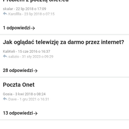
skalar
-
22 lip 2018 o 17:09
Karolllla
-
23 lip 2018 o 07:15
1 odpowiedzi
Jak oglądać telewizję za darmo przez internet?
KaliKeli
-
15 cze 2016 o 16:37
sabzio
-
31 sty 2023 o 09:29
28 odpowiedzi
Poczta Onet
Gosia
-
3 kwi 2018 o 08:24
Dave
-
1 gru 2021 o 16:31
13 odpowiedzi