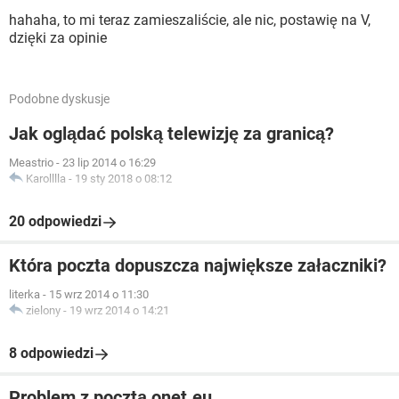
hahaha, to mi teraz zamieszaliście, ale nic, postawię na V,
dzięki za opinie
Podobne dyskusje
Jak oglądać polską telewizję za granicą?
Meastrio
-
23 lip 2014 o 16:29
Karolllla
-
19 sty 2018 o 08:12
20 odpowiedzi
Która poczta dopuszcza największe załaczniki?
literka
-
15 wrz 2014 o 11:30
zielony
-
19 wrz 2014 o 14:21
8 odpowiedzi
Problem z pocztą onet.eu