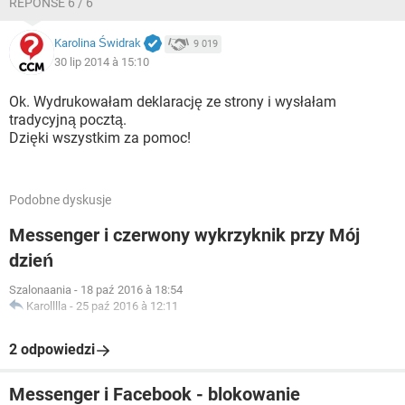
RÉPONSE 6 / 6
Karolina Świdrak
9 019
30 lip 2014 à 15:10
Ok. Wydrukowałam deklarację ze strony i wysłałam
tradycyjną pocztą.
Dzięki wszystkim za pomoc!
Podobne dyskusje
Messenger i czerwony wykrzyknik przy Mój
dzień
Szalonaania
-
18 paź 2016 à 18:54
Karolllla
-
25 paź 2016 à 12:11
2 odpowiedzi
Messenger i Facebook - blokowanie