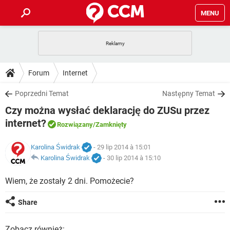
MENU
STRONA GŁÓWNA
YOUTUBE
TIKTOK
PORADY
Forum
Internet
GRY
WHATSAPP
PlayStation
TIKTOK
DO POBRANIA
Poprzedni Temat
Następny Temat
SPOTIFY
NETFLIX
GRY
WHATSAPP
Czy można wysłać deklarację do ZUSu przez
INSTAGRAM
ANDROID
FACEBOOK
TIKTOK
FORUM
SPOTIFY
NETFLIX
internet?
Rozwiązany
/Zamknięty
WINDOWS 10
GRY
WHATSAPP
INSTAGRAM
COVID-19
FACEBOOK
TIKTOK
ARTYKUŁY
IOS
NETFLIX
Karolina Świdrak
- 29 lip 2014 à 15:01
WINDOWS 10
GRY
WHATSAPP
Karolina Świdrak
-
30 lip 2014 à 15:10
INSTAGRAM
COVID-19
FACEBOOK
TIKTOK
SPOTIFY
NETFLIX
Wiem, że zostały 2 dni. Pomożecie?
WINDOWS 10
GRY
WHATSAPP
INSTAGRAM
FACEBOOK
SPOTIFY
NETFLIX
Share
WINDOWS 10
INSTAGRAM
FACEBOOK
Zobacz również: