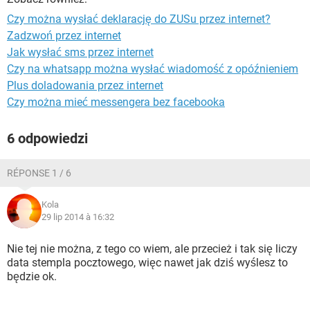
WINDOWS 10
Czy można wysłać deklarację do ZUSu przez internet?
Zadzwoń przez internet
Jak wysłać sms przez internet
Czy na whatsapp można wysłać wiadomość z opóźnieniem
Plus doladowania przez internet
Czy można mieć messengera bez facebooka
6 odpowiedzi
RÉPONSE 1 / 6
Kola
29 lip 2014 à 16:32
Nie tej nie można, z tego co wiem, ale przecież i tak się liczy
data stempla pocztowego, więc nawet jak dziś wyślesz to
będzie ok.