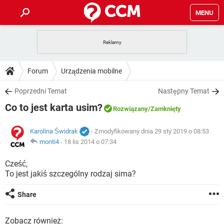
MENU
STRONA GŁÓWNA
YOUTUBE
TIKTOK
PORADY
Forum
Urządzenia mobilne
GRY
WHATSAPP
PlayStation
TIKTOK
DO POBRANIA
Poprzedni Temat
Następny Temat
SPOTIFY
NETFLIX
GRY
WHATSAPP
Co to jest karta usim?
INSTAGRAM
ANDROID
FACEBOOK
TIKTOK
Rozwiązany
/Zamknięty
FORUM
SPOTIFY
NETFLIX
WINDOWS 10
GRY
WHATSAPP
Karolina Świdrak
- Zmodyfikowany dnia 29 sty 2019 o 08:53
INSTAGRAM
COVID-19
FACEBOOK
TIKTOK
ARTYKUŁY
monti4
-
18 lis 2014 o 07:34
IOS
NETFLIX
WINDOWS 10
GRY
WHATSAPP
INSTAGRAM
COVID-19
FACEBOOK
TIKTOK
Cześć,
SPOTIFY
NETFLIX
To jest jakiś szczególny rodzaj sima?
WINDOWS 10
GRY
WHATSAPP
INSTAGRAM
FACEBOOK
SPOTIFY
NETFLIX
Share
WINDOWS 10
INSTAGRAM
FACEBOOK
Zobacz również: