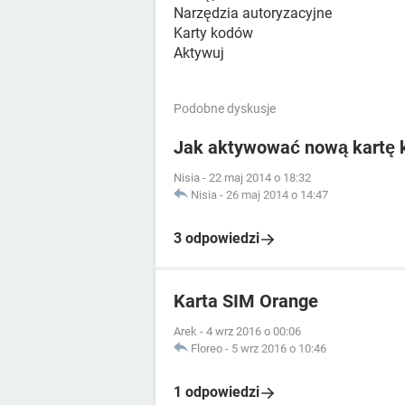
Narzędzia autoryzacyjne
Karty kodów
Aktywuj
Podobne dyskusje
Jak aktywować nową kartę
Nisia
-
22 maj 2014 o 18:32
Nisia
-
26 maj 2014 o 14:47
3 odpowiedzi
Karta SIM Orange
Arek
-
4 wrz 2016 o 00:06
Floreo
-
5 wrz 2016 o 10:46
1 odpowiedzi