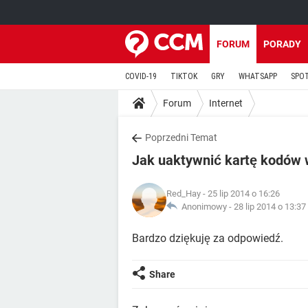
FORUM
PORADY
COVID-19
TIKTOK
GRY
WHATSAPP
SPO
Forum
Internet
Poprzedni Temat
Jak uaktywnić kartę kodów
Red_Hay
- 25 lip 2014 o 16:26
Anonimowy -
28 lip 2014 o 13:37
Bardzo dziękuję za odpowiedź.
Share