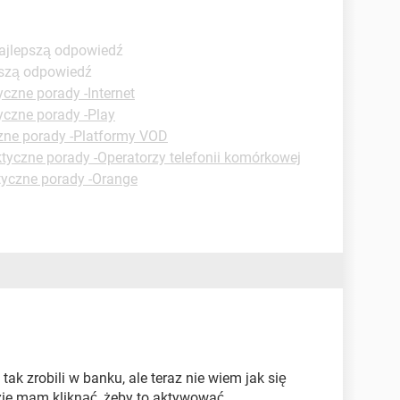
Najlepszą odpowiedź
pszą odpowiedź
yczne porady -Internet
yczne porady -Play
zne porady -Platformy VOD
tyczne porady -Operatorzy telefonii komórkowej
tyczne porady -Orange
 tak zrobili w banku, ale teraz nie wiem jak się
ie mam kliknąć, żeby to aktywować......