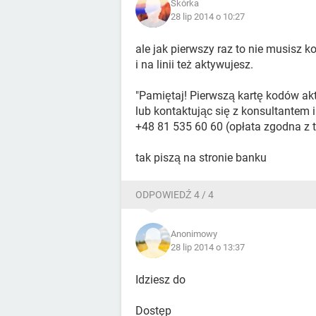
Skórka
28 lip 2014 o 10:27
ale jak pierwszy raz to nie musisz 
i na linii też aktywujesz.
"Pamiętaj! Pierwszą kartę kodów a
lub kontaktując się z konsultante
+48 81 535 60 60 (opłata zgodna z ta
tak piszą na stronie banku
ODPOWIEDŹ 4 / 4
Anonimowy
28 lip 2014 o 13:37
Idziesz do
Dostęp