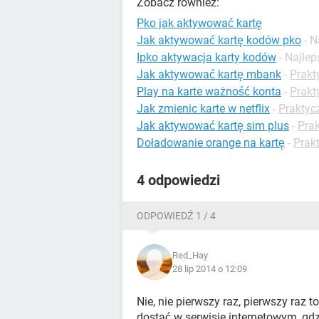
Zobacz również:
Pko jak aktywować kartę
Jak aktywować kartę kodów pko
- 
Ipko aktywacja karty kodów
- Najle
Jak aktywować kartę mbank
-
Prakt
Play na karte ważność konta
-
Prakt
Jak zmienic karte w netflix
-
Praktyc
Jak aktywować kartę sim plus
-
Prak
Doładowanie orange na kartę
-
Prak
4 odpowiedzi
ODPOWIEDŹ 1 / 4
Red_Hay
28 lip 2014 o 12:09
Nie, nie pierwszy raz, pierwszy raz to
dostać w serwisie internetowym, gdz