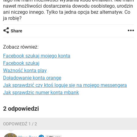
WINDOWS 10
nawet możliwości dostarczenia dowodu osobistego, urodzin
ani niczego innego. Tylko ta jedna opcja bez alternatyw. Co
ja robię?
Share
Zobacz również:
Facebook szukaj mojego konta
Facebook szukaj
Ważność konta play
Doładowanie konta orange
Jak sprawdzić czy ktoś loguje się na mojego messengera
Jak sprawdzic numer konta mbank
2 odpowiedzi
ODPOWIEDŹ 1 / 2