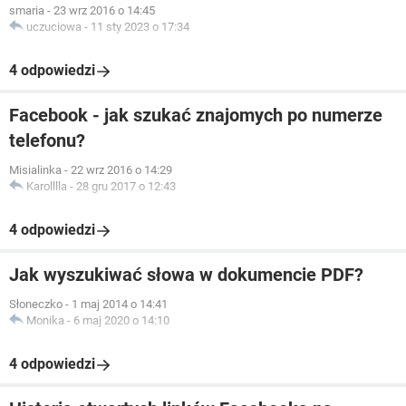
smaria
-
23 wrz 2016 o 14:45
uczuciowa
-
11 sty 2023 o 17:34
4 odpowiedzi
Facebook - jak szukać znajomych po numerze
telefonu?
Misialinka
-
22 wrz 2016 o 14:29
Karolllla
-
28 gru 2017 o 12:43
4 odpowiedzi
Jak wyszukiwać słowa w dokumencie PDF?
Słoneczko
-
1 maj 2014 o 14:41
Monika
-
6 maj 2020 o 14:10
4 odpowiedzi