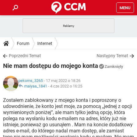
MENU
STRONA GŁÓWNA
YOUTUBE
TIKTOK
PORADY
Forum
Internet
GRY
WHATSAPP
PlayStation
TIKTOK
DO POBRANIA
Poprzedni Temat
Następny Temat
SPOTIFY
NETFLIX
GRY
WHATSAPP
Nie mam dostępu do mojego konta
INSTAGRAM
ANDROID
FACEBOOK
TIKTOK
Zamknięty
FORUM
SPOTIFY
NETFLIX
WINDOWS 10
GRY
WHATSAPP
pekoms_3265
- 17 maj 2022 o 18:26
INSTAGRAM
COVID-19
FACEBOOK
TIKTOK
ARTYKUŁY
maiyaa_1841
-
4 cze 2022 o 16:25
IOS
NETFLIX
WINDOWS 10
GRY
WHATSAPP
INSTAGRAM
COVID-19
FACEBOOK
TIKTOK
Zostałem zablokowany z mojego konta i poproszony o
SPOTIFY
NETFLIX
udowodnienie, że konto jest moje, za pomocą „jednej z opcji
WINDOWS 10
GRY
WHATSAPP
wymienionych poniżej”, ale mam tylko jedną opcję, która
INSTAGRAM
FACEBOOK
polega na wysłaniu kodu e-mailem na adres, który już nie
SPOTIFY
NETFLIX
WINDOWS 10
istnieje, ponieważ go usunąłem . Mam na koncie dodatkowy
INSTAGRAM
FACEBOOK
adres e-mail, do którego nadal mam dostęp, ale zamiast
tego nie mam możliwości wysłania kodu e-mailem. Nie mam