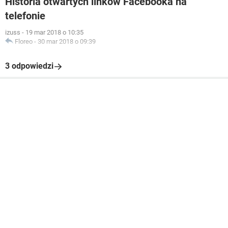
Historia otwartych linków Facebooka na
telefonie
izuss
-
19 mar 2018 o 10:35
Floreo
-
30 mar 2018 o 09:39
3 odpowiedzi