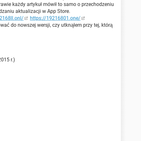
 prawie każdy artykuł mówił to samo o przechodzeniu
zaniu aktualizacji w App Store.
2168ll.onl/
https://19216801.one/
ać do nowszej wersji, czy utknąłem przy tej, którą
015 r.)