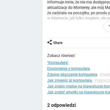
informuje mnie, że nie ma dostępnyc
aktualizacji do Monterey, ale mój Ma
że zadziała na początku, po prostu 
w Internecie, jak tylko mogłem, ale
do Preferencji systemowych i sprawd
Czy mogę w jakiś sposób zaktualizow
mam? Dzięki.
Share
MacOS Sierra 10.12.6
Zobacz również:
MacBook (Retina, 12 cali, początek 2
"Komputera"
Dzwonienie z komputera
-
Zdalne włączanie komputera
-
Prakt
Jak zmienic ip komputera
-
Praktycz
Jak zrobic malpe na klawiaturze ko
Jak zrobić emotki na klawiaturze k
2 odpowiedzi