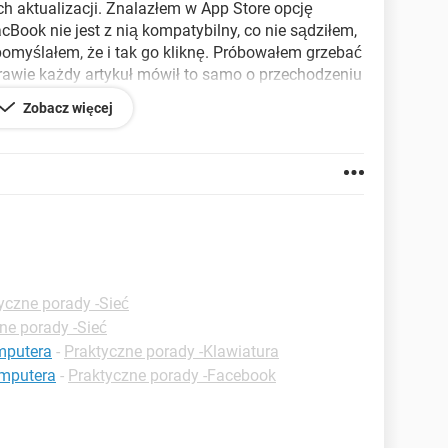
h aktualizacji. Znalazłem w App Store opcję
cBook nie jest z nią kompatybilny, co nie sądziłem,
pomyślałem, że i tak go kliknę. Próbowałem grzebać
 prawie każdy artykuł mówił to samo o przechodzeniu
zaniu aktualizacji w App Store.
Zobacz więcej
ać do nowszej wersji, czy utknąłem przy tej, którą
015 r.)
yczne porady -Sieć
ne porady -Sieć
mputera
-
Praktyczne porady -Klawiatura
omputera
-
Praktyczne porady -Facebook