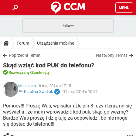
MENU
STRONA GŁÓWNA
YOUTUBE
TIKTOK
PORADY
Forum
Urządzenia mobilne
GRY
WHATSAPP
PlayStation
TIKTOK
DO POBRANIA
Poprzedni Temat
Następny Temat
SPOTIFY
NETFLIX
GRY
WHATSAPP
Skąd wziąć kod PUK do telefonu?
INSTAGRAM
ANDROID
FACEBOOK
TIKTOK
FORUM
SPOTIFY
NETFLIX
Rozwiązany
/Zamknięty
WINDOWS 10
GRY
WHATSAPP
INSTAGRAM
COVID-19
FACEBOOK
TIKTOK
ARTYKUŁY
Misialinka
- 8 maj 2014 o 17:15
IOS
NETFLIX
WINDOWS 10
GRY
WHATSAPP
Karolina Świdrak
-
12 maj 2014 o 10:59
INSTAGRAM
COVID-19
FACEBOOK
TIKTOK
SPOTIFY
NETFLIX
Pomocy!!! Proszę Was, wpisałam źle pin 3 razy i teraz mi się
WINDOWS 10
GRY
WHATSAPP
wyświetla , że mam wprowadzić kod puk, skąd go wezmę?
INSTAGRAM
FACEBOOK
Bardzo Was proszę i dziękuję za odpowiedzi, bo nie moge
SPOTIFY
NETFLIX
WINDOWS 10
się dostać do telefonu!!!!
INSTAGRAM
FACEBOOK