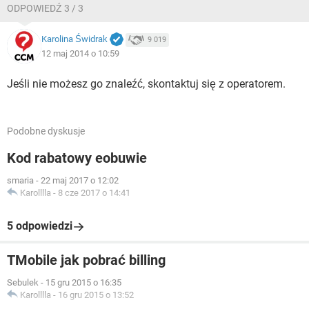
ODPOWIEDŹ 3 / 3
Karolina Świdrak
9 019
12 maj 2014 o 10:59
Jeśli nie możesz go znaleźć, skontaktuj się z operatorem.
Podobne dyskusje
Kod rabatowy eobuwie
smaria
-
22 maj 2017 o 12:02
Karolllla
-
8 cze 2017 o 14:41
5 odpowiedzi
TMobile jak pobrać billing
Sebulek
-
15 gru 2015 o 16:35
Karolllla
-
16 gru 2015 o 13:52