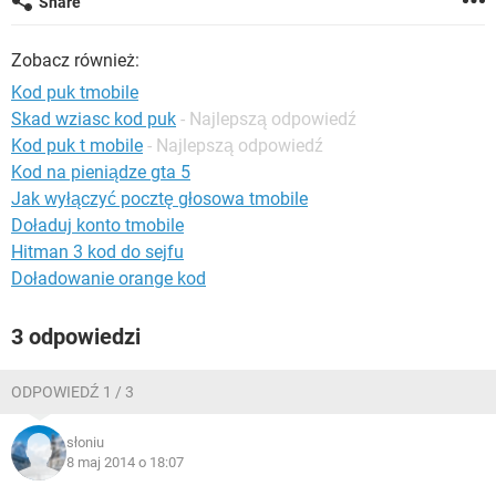
Share
WINDOWS 10
Zobacz również:
Kod puk tmobile
Skad wziasc kod puk
- Najlepszą odpowiedź
Kod puk t mobile
- Najlepszą odpowiedź
Kod na pieniądze gta 5
Jak wyłączyć pocztę głosowa tmobile
Doładuj konto tmobile
Hitman 3 kod do sejfu
Doładowanie orange kod
3 odpowiedzi
ODPOWIEDŹ 1 / 3
słoniu
8 maj 2014 o 18:07