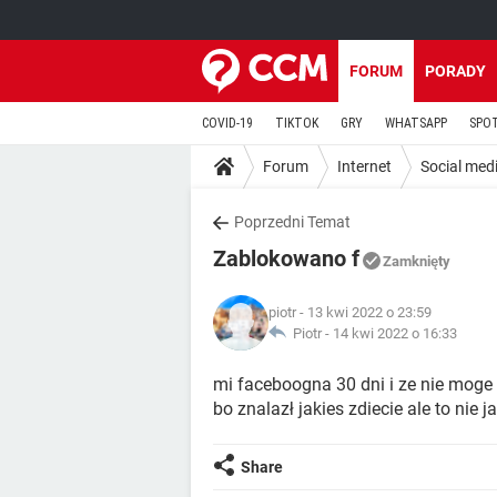
FORUM
PORADY
COVID-19
TIKTOK
GRY
WHATSAPP
SPO
Forum
Internet
Social med
Poprzedni Temat
Zablokowano f
Zamknięty
piotr
- 13 kwi 2022 o 23:59
Piotr -
14 kwi 2022 o 16:33
mi faceboogna 30 dni i ze nie moge
bo znalazł jakies zdiecie ale to nie 
Share