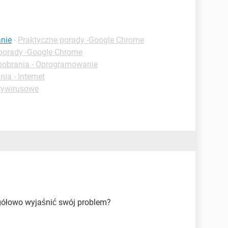
nie
-
Praktyczne porady -Google Chrome
porady -Google Chrome
pobrania - Oprogramowanie
ia - Internet
tywirusowe
gółowo wyjaśnić swój problem?