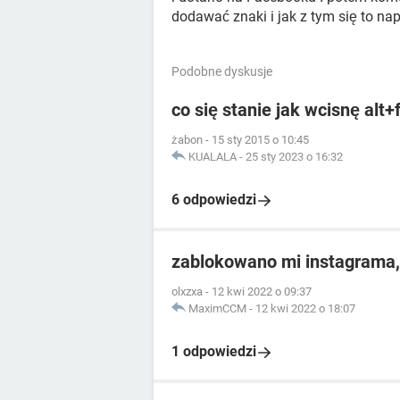
dodawać znaki i jak z tym się to na
Podobne dyskusje
co się stanie jak wcisnę alt+
żabon
-
15 sty 2015 o 10:45
KUALALA
-
25 sty 2023 o 16:32
6 odpowiedzi
zablokowano mi instagrama,
olxzxa
-
12 kwi 2022 o 09:37
MaximCCM
-
12 kwi 2022 o 18:07
1 odpowiedzi