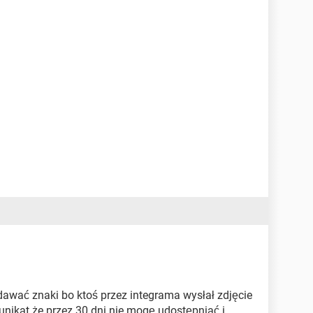
dawać znaki bo ktoś przez integrama wysłał zdjęcie
unikat że przez 30 dni nie mogę udostępniać i