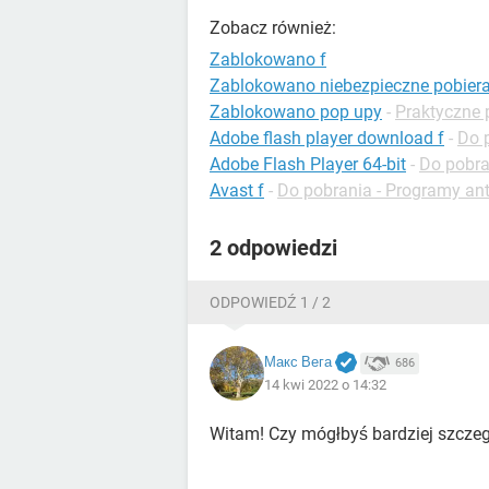
Zobacz również:
Zablokowano f
Zablokowano niebezpieczne pobiera
Zablokowano pop upy
-
Praktyczne 
Adobe flash player download f
-
Do 
Adobe Flash Player 64-bit
-
Do pobran
Avast f
-
Do pobrania - Programy an
2 odpowiedzi
ODPOWIEDŹ 1 / 2
Макс Вега
686
14 kwi 2022 o 14:32
Witam! Czy mógłbyś bardziej szcze