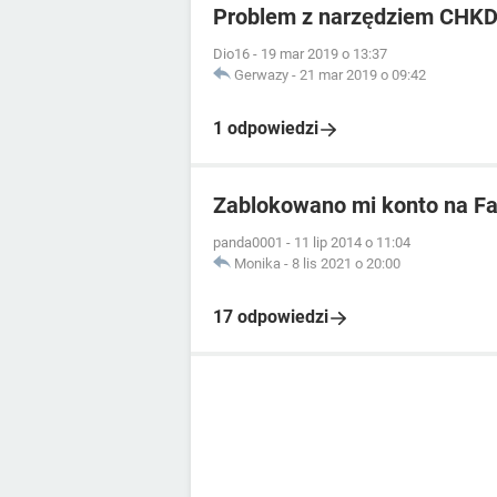
Problem z narzędziem CHKD
Dio16
-
19 mar 2019 o 13:37
Gerwazy
-
21 mar 2019 o 09:42
1 odpowiedzi
Zablokowano mi konto na Fa
panda0001
-
11 lip 2014 o 11:04
Monika
-
8 lis 2021 o 20:00
17 odpowiedzi