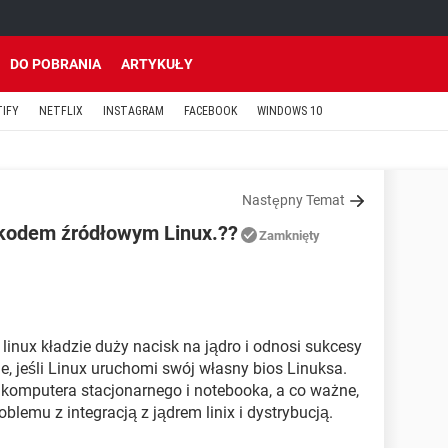
DO POBRANIA
ARTYKUŁY
TIFY
NETFLIX
INSTAGRAM
FACEBOOK
WINDOWS 10
Następny Temat
 kodem źródłowym Linux.??
Zamknięty
nux kładzie duży nacisk na jądro i odnosi sukcesy
e, jeśli Linux uruchomi swój własny bios Linuksa.
 komputera stacjonarnego i notebooka, a co ważne,
oblemu z integracją z jądrem linix i dystrybucją.