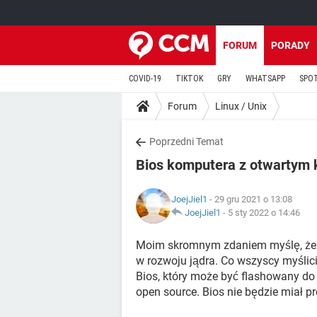
FORUM
PORADY
COVID-19
TIKTOK
GRY
WHATSAPP
SPO
Forum
Linux / Unix
Poprzedni Temat
Bios komputera z otwartym
JoejJiel1
- 29 gru 2021 o 13:08
JoejJiel1
-
5 sty 2022 o 14:46
Moim skromnym zdaniem myślę, że li
w rozwoju jądra. Co wszyscy myślici
Bios, który może być flashowany do
open source. Bios nie będzie miał pr