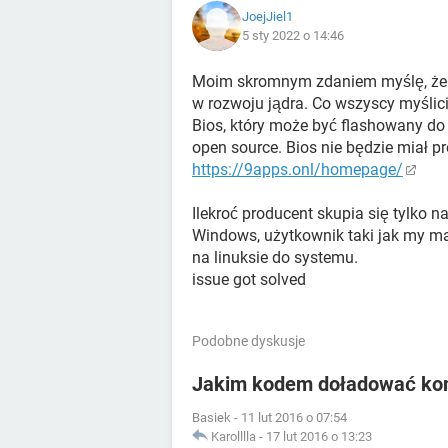
JoejJiel1
5 sty 2022 o 14:46
Moim skromnym zdaniem myślę, że li
w rozwoju jądra. Co wszyscy myślici
Bios, który może być flashowany do
open source. Bios nie będzie miał pr
https://9apps.onl/homepage/
Ilekroć producent skupia się tylko n
Windows, użytkownik taki jak my m
na linuksie do systemu.
issue got solved
Podobne dyskusje
Jakim kodem doładować komu
Basiek
-
11 lut 2016 o 07:54
Karolllla
-
17 lut 2016 o 13:23