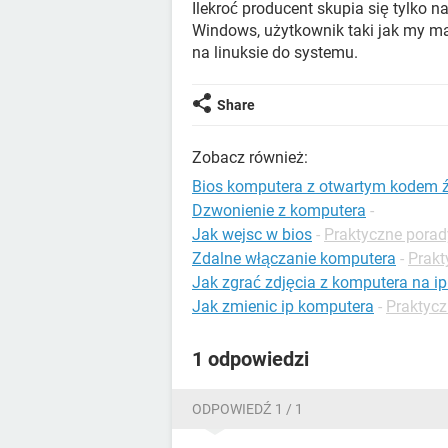
Ilekroć producent skupia się tylko n
Windows, użytkownik taki jak my m
na linuksie do systemu.
Share
Zobacz również:
Bios komputera z otwartym kodem 
Dzwonienie z komputera
-
Jak wejsc w bios
-
Praktyczne porad
Zdalne włączanie komputera
-
Prakt
Jak zgrać zdjęcia z komputera na i
Jak zmienic ip komputera
-
Praktycz
1 odpowiedzi
ODPOWIEDŹ 1 / 1