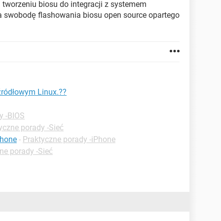
a tworzeniu biosu do integracji z systemem
a swobodę flashowania biosu open source opartego
źródłowym Linux.??
y -BIOS
yczne porady -Sieć
phone
-
Praktyczne porady -iPhone
ne porady -Sieć