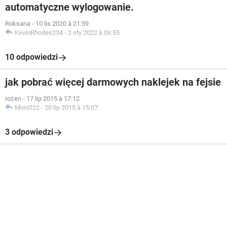
automatyczne wylogowanie.
Roksana
-
10 lis 2020 à 21:59
KevinRhodes234
-
2 sty 2022 à 06:55
10 odpowiedzi
jak pobrać więcej darmowych naklejek na fejsie
rożen
-
17 lip 2015 à 17:12
Moni222
-
20 lip 2015 à 15:07
3 odpowiedzi