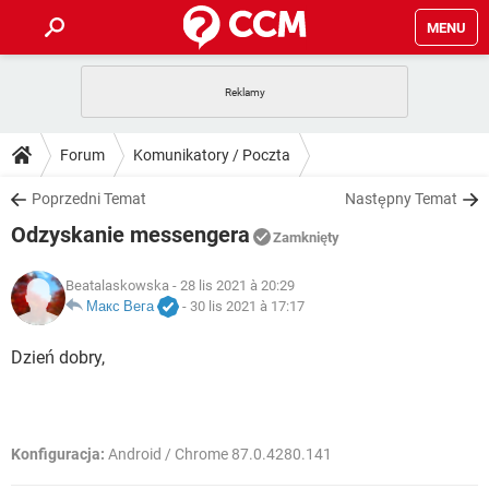
MENU
STRONA GŁÓWNA
YOUTUBE
TIKTOK
PORADY
Forum
Komunikatory / Poczta
GRY
WHATSAPP
PlayStation
TIKTOK
DO POBRANIA
Poprzedni Temat
Następny Temat
SPOTIFY
NETFLIX
GRY
WHATSAPP
Odzyskanie messengera
INSTAGRAM
ANDROID
FACEBOOK
TIKTOK
Zamknięty
FORUM
SPOTIFY
NETFLIX
WINDOWS 10
GRY
WHATSAPP
Beatalaskowska
- 28 lis 2021 à 20:29
INSTAGRAM
COVID-19
FACEBOOK
TIKTOK
ARTYKUŁY
Макс Вега
-
30 lis 2021 à 17:17
IOS
NETFLIX
WINDOWS 10
GRY
WHATSAPP
INSTAGRAM
COVID-19
FACEBOOK
TIKTOK
Dzień dobry,
SPOTIFY
NETFLIX
WINDOWS 10
GRY
WHATSAPP
INSTAGRAM
FACEBOOK
SPOTIFY
NETFLIX
WINDOWS 10
Konfiguracja:
Android / Chrome 87.0.4280.141
INSTAGRAM
FACEBOOK