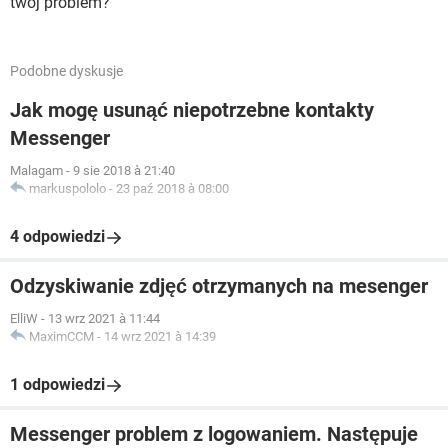
twój problem?
Podobne dyskusje
Jak mogę usunąć niepotrzebne kontakty
Messenger
Malagam
-
9 sie 2018 à 21:40
markuspololo
-
23 paź 2018 à 08:00
4 odpowiedzi
Odzyskiwanie zdjęć otrzymanych na mesenger
ElliW
-
13 wrz 2021 à 11:44
MaximCCM
-
14 wrz 2021 à 14:39
1 odpowiedzi
Messenger problem z logowaniem. Następuje