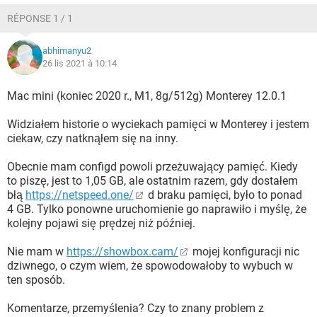
RÉPONSE 1 / 1
abhimanyu2
26 lis 2021 à 10:14
Mac mini (koniec 2020 r., M1, 8g/512g) Monterey 12.0.1
Widziałem historie o wyciekach pamięci w Monterey i jestem
ciekaw, czy natknąłem się na inny.
Obecnie mam configd powoli przeżuwający pamięć. Kiedy
to piszę, jest to 1,05 GB, ale ostatnim razem, gdy dostałem
błą
https://netspeed.one/
d braku pamięci, było to ponad
4 GB. Tylko ponowne uruchomienie go naprawiło i myślę, że
kolejny pojawi się prędzej niż później.
Nie mam w
https://showbox.cam/
mojej konfiguracji nic
dziwnego, o czym wiem, że spowodowałoby to wybuch w
ten sposób.
Komentarze, przemyślenia? Czy to znany problem z