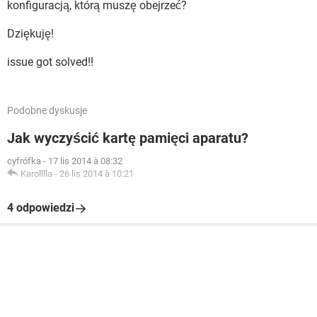
konfiguracją, którą muszę obejrzeć?
Dziękuję!
issue got solved!!
Podobne dyskusje
Jak wyczyścić kartę pamięci aparatu?
cyfrófka
-
17 lis 2014 à 08:32
Karolllla
-
26 lis 2014 à 10:21
4 odpowiedzi