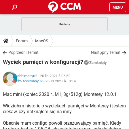
MENU
STRONA GŁÓWNA
YOUTUBE
TIKTOK
PORADY
Forum
MacOS
GRY
WHATSAPP
PlayStation
TIKTOK
DO POBRANIA
Poprzedni Temat
Następny Temat
SPOTIFY
NETFLIX
GRY
WHATSAPP
Wyciek pamięci w konfiguracji?
INSTAGRAM
ANDROID
FACEBOOK
TIKTOK
Zamknięty
FORUM
SPOTIFY
NETFLIX
WINDOWS 10
GRY
WHATSAPP
abhimanyu2
- 20 lis 2021 à 06:52
INSTAGRAM
COVID-19
FACEBOOK
TIKTOK
ARTYKUŁY
abhimanyu2
-
26 lis 2021 à 10:14
IOS
NETFLIX
WINDOWS 10
GRY
WHATSAPP
INSTAGRAM
COVID-19
FACEBOOK
TIKTOK
Mac mini (koniec 2020 r., M1, 8g/512g) Monterey 12.0.1
SPOTIFY
NETFLIX
WINDOWS 10
GRY
WHATSAPP
Widziałem historie o wyciekach pamięci w Monterey i jestem
INSTAGRAM
FACEBOOK
ciekaw, czy natknąłem się na inny.
SPOTIFY
NETFLIX
WINDOWS 10
INSTAGRAM
FACEBOOK
Obecnie mam configd powoli przeżuwający pamięć. Kiedy
to piszę, jest to 1,05 GB, ale ostatnim razem, gdy dostałem