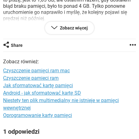
WINDOWS 10
błąd braku pamięci, było to ponad 4 GB. Tylko ponowne
uruchomienie go naprawiło i myślę, że kolejny pojawi się
prędzej niż później.
Zobacz więcej
Nie mam w mojej konfiguracji nic dziwnego, o czym wiem,
że spowodowałoby to wybuch w ten sposób.
Share
Komentarze, przemyślenia? Czy to znany problem z
konfiguracją, którą muszę obejrzeć?
Zobacz również:
Dziękuję!
Czyszczenie pamięci ram mac
Czyszczenie pamieci ram
Jak sformatować kartę pamięci
Android - jak sformatować kartę SD
Niestety ten plik multimedialny nie istnieje w pamięci
wewnętrznej
Oprogramowanie karty pamięci
1 odpowiedzi