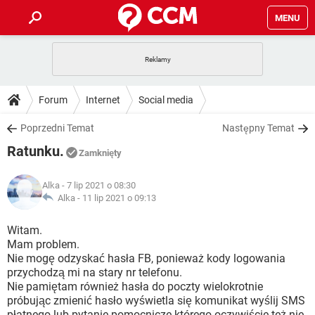
MENU
STRONA GŁÓWNA
YOUTUBE
TIKTOK
PORADY
Forum
Internet
Social media
GRY
WHATSAPP
PlayStation
TIKTOK
DO POBRANIA
Poprzedni Temat
Następny Temat
SPOTIFY
NETFLIX
GRY
WHATSAPP
Ratunku.
INSTAGRAM
ANDROID
FACEBOOK
TIKTOK
Zamknięty
FORUM
SPOTIFY
NETFLIX
WINDOWS 10
GRY
WHATSAPP
Alka
- 7 lip 2021 o 08:30
INSTAGRAM
COVID-19
FACEBOOK
TIKTOK
ARTYKUŁY
Alka -
11 lip 2021 o 09:13
IOS
NETFLIX
WINDOWS 10
GRY
WHATSAPP
INSTAGRAM
COVID-19
FACEBOOK
TIKTOK
Witam.
SPOTIFY
NETFLIX
Mam problem.
WINDOWS 10
GRY
WHATSAPP
Nie mogę odzyskać hasła FB, ponieważ kody logowania
INSTAGRAM
FACEBOOK
przychodzą mi na stary nr telefonu.
SPOTIFY
NETFLIX
WINDOWS 10
Nie pamiętam również hasła do poczty wielokrotnie
INSTAGRAM
FACEBOOK
próbując zmienić hasło wyświetla się komunikat wyślij SMS
płatnego lub pytanie pomocnicze którego oczywiście też nie