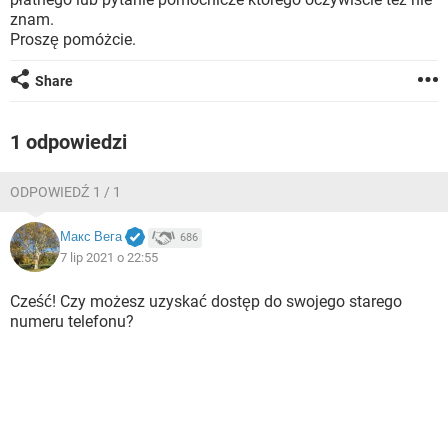
WINDOWS 10
znam.
Proszę pomóżcie.
Share
1 odpowiedzi
ODPOWIEDŹ 1 / 1
Макс Вега
686
7 lip 2021 o 22:55
Cześć! Czy możesz uzyskać dostęp do swojego starego
numeru telefonu?