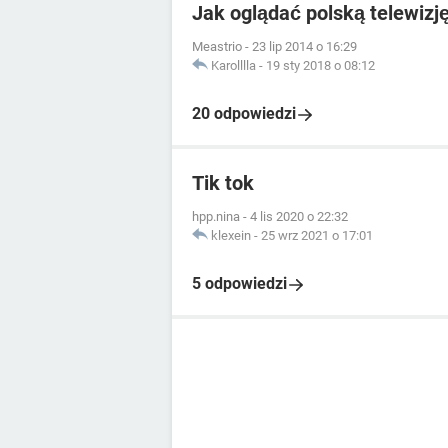
Jak oglądać polską telewizję
Meastrio
-
23 lip 2014 o 16:29
Karolllla
-
19 sty 2018 o 08:12
20 odpowiedzi
Tik tok
hpp.nina
-
4 lis 2020 o 22:32
klexein
-
25 wrz 2021 o 17:01
5 odpowiedzi