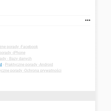
zne porady -Facebook
porady -iPhone
ady - Bazy danych
id
-
Praktyczne porady -Android
yczne porady -Ochrona prywatności