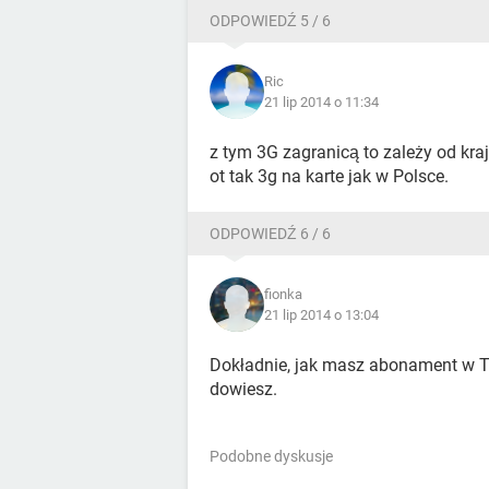
ODPOWIEDŹ 5 / 6
Ric
21 lip 2014 o 11:34
z tym 3G zagranicą to zależy od kraj
ot tak 3g na karte jak w Polsce.
ODPOWIEDŹ 6 / 6
fionka
21 lip 2014 o 13:04
Dokładnie, jak masz abonament w T
dowiesz.
Podobne dyskusje