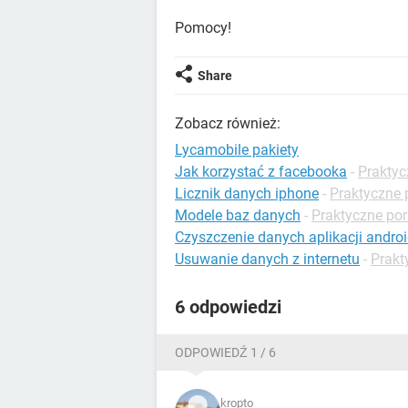
Pomocy!
Share
Zobacz również:
Lycamobile pakiety
Jak korzystać z facebooka
-
Praktyc
Licznik danych iphone
-
Praktyczne 
Modele baz danych
-
Praktyczne por
Czyszczenie danych aplikacji andro
Usuwanie danych z internetu
-
Prakt
6 odpowiedzi
ODPOWIEDŹ 1 / 6
kropto