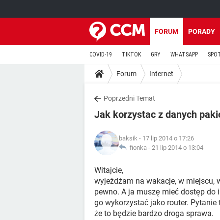
FORUM
PORADY
COVID-19
TIKTOK
GRY
WHATSAPP
SPO
Forum
Internet
Poprzedni Temat
Jak korzystac z danych paki
baksik
- 17 lip 2014 o 17:26
fionka -
21 lip 2014 o 13:04
Witajcie,
wyjeżdżam na wakacje, w miejscu, w
pewno. A ja muszę mieć dostęp do 
go wykorzystać jako router. Pytanie t
że to będzie bardzo droga sprawa.