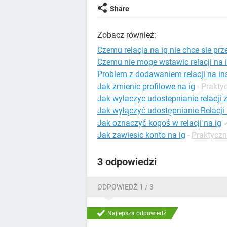
Share
Zobacz również:
Czemu relacja na ig nie chce sie prz
Czemu nie moge wstawic relacji na 
Problem z dodawaniem relacji na in
Jak zmienic profilowe na ig
-
Prakty
Jak wylaczyc udostepnianie relacji z
Jak wyłączyć udostępnianie Relacji
Jak oznaczyć kogoś w relacji na ig
Jak zawiesic konto na ig
-
Praktyczn
3 odpowiedzi
ODPOWIEDŹ 1 / 3
Najlepsza odpowiedź