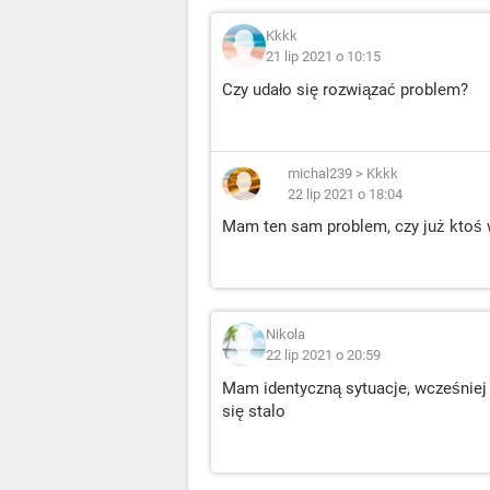
Kkkk
21 lip 2021 o 10:15
Czy udało się rozwiązać problem?
michal239
>
Kkkk
22 lip 2021 o 18:04
Mam ten sam problem, czy już ktoś w
Nikola
22 lip 2021 o 20:59
Mam identyczną sytuacje, wcześniej
się stalo