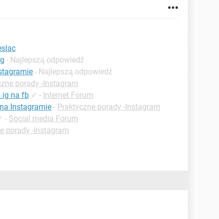
eslac
ig
- Najlepszą odpowiedź
stagramie
- Najlepszą odpowiedź
czne porady -Instagram
 ig na fb
✓
-
Internet Forum
 na Instagramie
-
Praktyczne porady -Instagram
✓
-
Social media Forum
e porady -Instagram