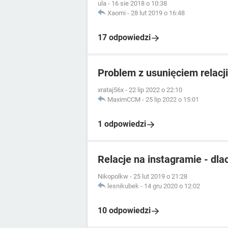
ula
-
16 sie 2018 o 10:38
Xaomi
-
28 lut 2019 o 16:48
17 odpowiedzi
Problem z usunięciem relacji
xrataj56x
-
22 lip 2022 o 22:10
MaximCCM
-
25 lip 2022 o 15:01
1 odpowiedzi
Relacje na instagramie - dla
Nikopolkw
-
25 lut 2019 o 21:28
lesnikubek
-
14 gru 2020 o 12:02
10 odpowiedzi