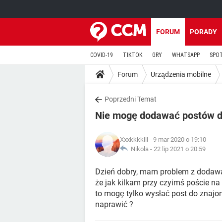
FORUM
PORADY
COVID-19
TIKTOK
GRY
WHATSAPP
SPO
Forum
Urządzenia mobilne
Poprzedni Temat
Nie mogę dodawać postów do
Xxxkkkklll
- 9 mar 2020 o 19:10
Nikola -
22 lip 2021 o 20:59
Dzień dobry, mam problem z dodawan
że jak kilkam przy czyimś poście na
to mogę tylko wysłać post do znajomy
naprawić ?