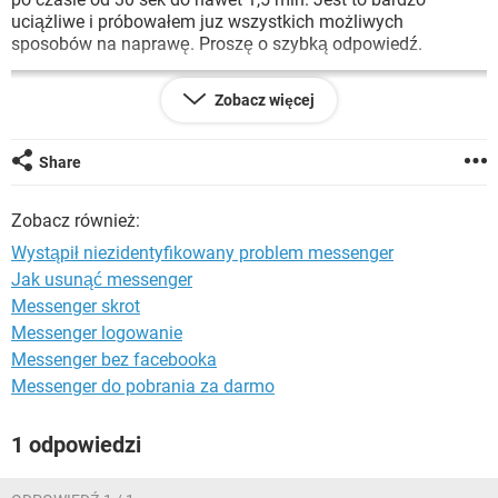
WINDOWS 10
uciążliwe i próbowałem juz wszystkich możliwych
sposobów na naprawę. Proszę o szybką odpowiedź.
Zobacz więcej
Share
Zobacz również:
Wystąpił niezidentyfikowany problem messenger
Jak usunąć messenger
Messenger skrot
Messenger logowanie
Messenger bez facebooka
Messenger do pobrania za darmo
1 odpowiedzi