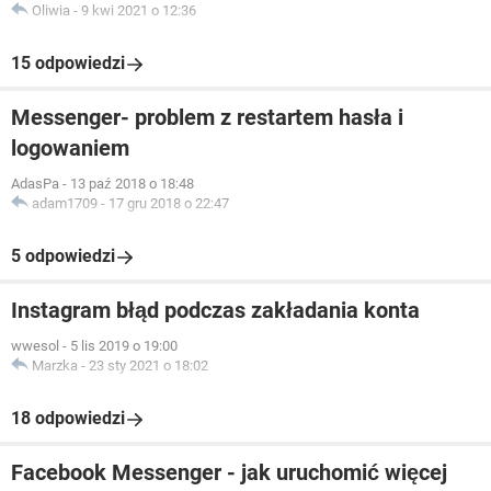
Oliwia
-
9 kwi 2021 o 12:36
15 odpowiedzi
Messenger- problem z restartem hasła i
logowaniem
AdasPa
-
13 paź 2018 o 18:48
adam1709
-
17 gru 2018 o 22:47
5 odpowiedzi
Instagram błąd podczas zakładania konta
wwesol
-
5 lis 2019 o 19:00
Marzka
-
23 sty 2021 o 18:02
18 odpowiedzi
Facebook Messenger - jak uruchomić więcej