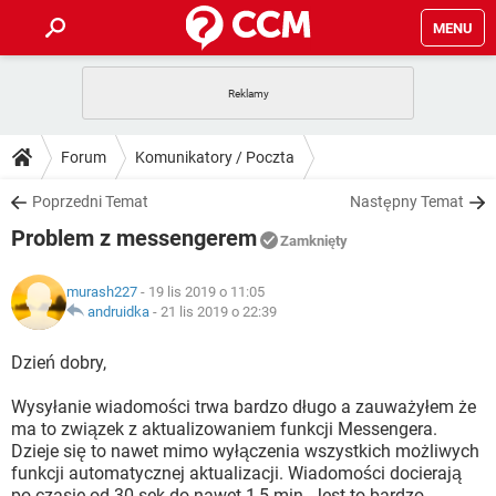
MENU
STRONA GŁÓWNA
YOUTUBE
TIKTOK
PORADY
Forum
Komunikatory / Poczta
GRY
WHATSAPP
PlayStation
TIKTOK
DO POBRANIA
Poprzedni Temat
Następny Temat
SPOTIFY
NETFLIX
GRY
WHATSAPP
Problem z messengerem
INSTAGRAM
ANDROID
FACEBOOK
TIKTOK
Zamknięty
FORUM
SPOTIFY
NETFLIX
WINDOWS 10
GRY
WHATSAPP
murash227
- 19 lis 2019 o 11:05
INSTAGRAM
COVID-19
FACEBOOK
TIKTOK
ARTYKUŁY
andruidka
-
21 lis 2019 o 22:39
IOS
NETFLIX
WINDOWS 10
GRY
WHATSAPP
INSTAGRAM
COVID-19
FACEBOOK
TIKTOK
Dzień dobry,
SPOTIFY
NETFLIX
WINDOWS 10
GRY
WHATSAPP
Wysyłanie wiadomości trwa bardzo długo a zauważyłem że
INSTAGRAM
FACEBOOK
ma to związek z aktualizowaniem funkcji Messengera.
SPOTIFY
NETFLIX
WINDOWS 10
Dzieje się to nawet mimo wyłączenia wszystkich możliwych
INSTAGRAM
FACEBOOK
funkcji automatycznej aktualizacji. Wiadomości docierają
po czasie od 30 sek do nawet 1,5 min. Jest to bardzo