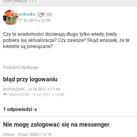
ODPOWIEDŹ 1 / 1
andruidka
163
21 lis 2019 o 22:39
Czy te wiadomości docierają długo tylko wtedy, kiedy
pobiera się aktualizacja? Czy zawsze? Skąd wniosek, że te
kwestie są powiązane?
Podobne dyskusje
błąd przy logowaniu
ROPUSZNIK
-
13 lut 2021 o 17:44
MaximCCM
-
16 lut 2021 o 19:56
1 odpowiedzi
Nie mogę zalogować się na messenger
Oliwia
-
18 paź 2020 o 12:18