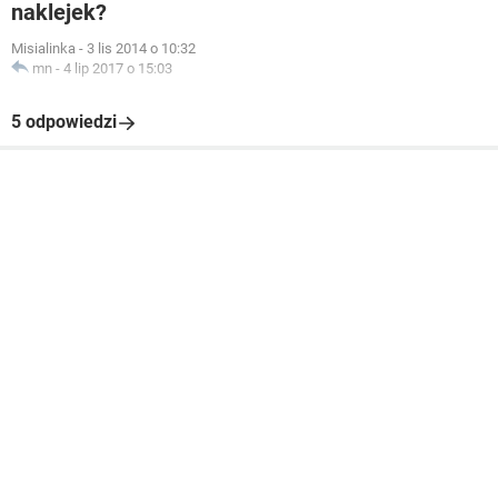
naklejek?
Misialinka
-
3 lis 2014 o 10:32
mn
-
4 lip 2017 o 15:03
5 odpowiedzi