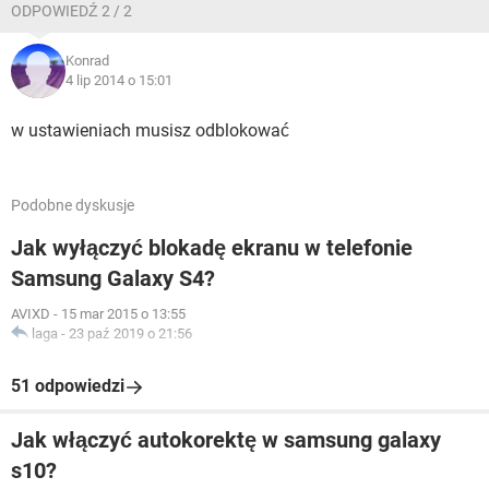
ODPOWIEDŹ 2 / 2
Konrad
4 lip 2014 o 15:01
w ustawieniach musisz odblokować
Podobne dyskusje
Jak wyłączyć blokadę ekranu w telefonie
Samsung Galaxy S4?
AVIXD
-
15 mar 2015 o 13:55
laga
-
23 paź 2019 o 21:56
51 odpowiedzi
Jak włączyć autokorektę w samsung galaxy
s10?