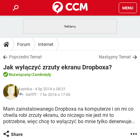
MENU
STRONA GŁÓWNA
YOUTUBE
TIKTOK
PORADY
Forum
Internet
GRY
WHATSAPP
PlayStation
TIKTOK
DO POBRANIA
Poprzedni Temat
Następny Temat
SPOTIFY
NETFLIX
GRY
WHATSAPP
Jak wyłączyć zrzuty ekranu Dropboxa?
INSTAGRAM
ANDROID
FACEBOOK
TIKTOK
FORUM
SPOTIFY
NETFLIX
Rozwiązany
/Zamknięty
WINDOWS 10
GRY
WHATSAPP
INSTAGRAM
COVID-19
FACEBOOK
TIKTOK
ARTYKUŁY
IOS
karinka
- 4 lip 2014 o 08:31
NETFLIX
WINDOWS 10
GRY
WHATSAPP
Seffff -
7 lis 2014 o 17:06
INSTAGRAM
COVID-19
FACEBOOK
TIKTOK
SPOTIFY
NETFLIX
Mam zainstalowanego Dropboxa na komputerze i on mi co
WINDOWS 10
GRY
WHATSAPP
chwila robi zrzuty ekranu, do niczego nie jest mi to
INSTAGRAM
FACEBOOK
potrzebne, więc chcę to wyłączyć bo mnie tylko denerwuje...
SPOTIFY
NETFLIX
WINDOWS 10
INSTAGRAM
FACEBOOK
Share