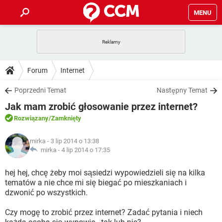
MENU
STRONA GŁÓWNA
YOUTUBE
TIKTOK
PORADY
Forum
Internet
GRY
WHATSAPP
PlayStation
TIKTOK
DO POBRANIA
Poprzedni Temat
Następny Temat
SPOTIFY
NETFLIX
GRY
WHATSAPP
Jak mam zrobić głosowanie przez internet?
INSTAGRAM
ANDROID
FACEBOOK
TIKTOK
FORUM
SPOTIFY
NETFLIX
Rozwiązany
/Zamknięty
WINDOWS 10
GRY
WHATSAPP
INSTAGRAM
COVID-19
FACEBOOK
TIKTOK
ARTYKUŁY
IOS
mirka
- 3 lip 2014 o 13:38
NETFLIX
WINDOWS 10
GRY
WHATSAPP
mirka -
4 lip 2014 o 17:35
INSTAGRAM
COVID-19
FACEBOOK
TIKTOK
SPOTIFY
NETFLIX
hej hej, chcę żeby moi sąsiedzi wypowiedzieli się na kilka
WINDOWS 10
GRY
WHATSAPP
tematów a nie chce mi się biegać po mieszkaniach i
INSTAGRAM
FACEBOOK
dzwonić po wszystkich.
SPOTIFY
NETFLIX
WINDOWS 10
INSTAGRAM
FACEBOOK
Czy mogę to zrobić przez internet? Zadać pytania i niech