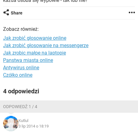
każda osoba się wypowie - tak lub nie?
WINDOWS 10
Share
Zobacz również:
Jak zrobić głosowanie online
Jak zrobić głosowanie na messengerze
Jak zrobic małpe na laptopie
Panstwa miasta online
Antywirus online
Czółko online
4 odpowiedzi
ODPOWIEDŹ 1 / 4
Kutlul
3 lip 2014 o 18:19