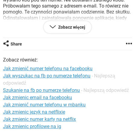
WINDOWS 10
Próbowałam tego samego z adresem e-mail. To rówierz nie
pomogło. Te czynności ponawiałam codziennie. Bez skutku.
Odinstalowałam i zainstalowała ponownie aplikacje, kiedy
się zalogowałam byłam na nowym koncie. Nie było na nim
Zobacz więcej
żadnych moich czatów, grup. Oba moje profile nazywają się
tak samo. Widziałam tam swoje zdjęcie z konta na
facebooku oraz imię i nazwisko. Jak odzyskać moje stare
Share
konto? Czy jest to w ogóle możliwe?
Z góry dziękuję za pomoc.
Zobacz również:
Jak zmienić numer telefonu na facebooku
Jak wyszukac na fb po numerze telefonu
- Najlepszą
odpowiedź
Szukanie na fb po numerze telefonu
- Najlepszą odpowiedź
Jak zmienic email na facebooku
Jak zmienić numer telefonu w mbanku
Jak zmienic jezyk na netflixie
Jak zmienic numer karty na netflix
Jak zmienic profilowe na ig