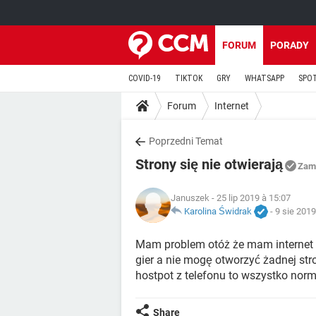
FORUM
PORADY
COVID-19
TIKTOK
GRY
WHATSAPP
SPO
Forum
Internet
Poprzedni Temat
Strony się nie otwierają
Zam
Januszek
- 25 lip 2019 à 15:07
Karolina Świdrak
-
9 sie 2019
Mam problem otóż że mam internet 
gier a nie mogę otworzyć żadnej str
hostpot z telefonu to wszystko norm
Share