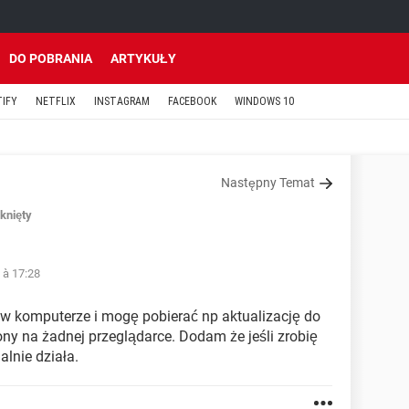
DO POBRANIA
ARTYKUŁY
TIFY
NETFLIX
INSTAGRAM
FACEBOOK
WINDOWS 10
Następny Temat
knięty
 à 17:28
w komputerze i mogę pobierać np aktualizację do
ony na żadnej przeglądarce. Dodam że jeśli zrobię
alnie działa.