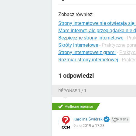
Zobacz również:
Strony internetowe nie otwierają si
Mam internet, ale przeglądarka nie d
Bezpieczne strony internetowe
-
Pra
Skróty internetowe
-
Praktyczne pora
Strony internetowe z grami
-
Praktyc
Rozmiar strony internetowej
-
Prakty
1 odpowiedzi
RÉPONSE 1 / 1
Meilleure réponse
Karolina Świdrak
9 019
9 sie 2019 à 17:28