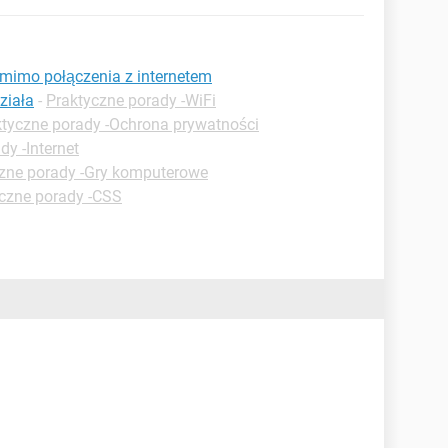
ę mimo połączenia z internetem
ziała
-
Praktyczne porady -WiFi
ktyczne porady -Ochrona prywatności
dy -Internet
zne porady -Gry komputerowe
czne porady -CSS