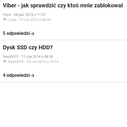
Viber - jak sprawdzić czy ktoś mnie zablokował
Tomi
-
28 paź 2015 o 11:57
Lena
-
15 cze 2016 o 08:06
5 odpowiedzi
Dysk SSD czy HDD?
GeoXXYY
-
11 cze 2014 o 08:50
GeoXXYY
-
23 cze 2014 o 10:14
4 odpowiedzi