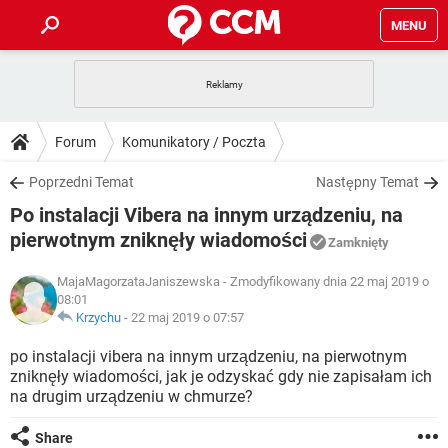
MENU
STRONA GŁÓWNA
YOUTUBE
TIKTOK
PORADY
Forum
Komunikatory / Poczta
GRY
WHATSAPP
PlayStation
TIKTOK
DO POBRANIA
Poprzedni Temat
Następny Temat
SPOTIFY
NETFLIX
GRY
WHATSAPP
Po instalacji Vibera na innym urządzeniu, na
INSTAGRAM
ANDROID
FACEBOOK
TIKTOK
FORUM
SPOTIFY
NETFLIX
pierwotnym zniknęły wiadomości
Zamknięty
WINDOWS 10
GRY
WHATSAPP
INSTAGRAM
COVID-19
FACEBOOK
TIKTOK
ARTYKUŁY
MajaMagorzataJaniszewska
- Zmodyfikowany dnia 22 maj 2019 o
IOS
NETFLIX
08:01
WINDOWS 10
GRY
WHATSAPP
Krzychu
-
22 maj 2019 o 07:57
INSTAGRAM
COVID-19
FACEBOOK
TIKTOK
SPOTIFY
NETFLIX
WINDOWS 10
GRY
WHATSAPP
po instalacji vibera na innym urządzeniu, na pierwotnym
INSTAGRAM
FACEBOOK
zniknęły wiadomości, jak je odzyskać gdy nie zapisałam ich
SPOTIFY
NETFLIX
na drugim urządzeniu w chmurze?
WINDOWS 10
INSTAGRAM
FACEBOOK
Share