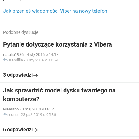
Jak przenieś wiadomości Viber na nowy telefon
Podobne dyskusje
Pytanie dotyczące korzystania z Vibera
natalia1986
-
4 sty 2016 o 14:17
Karolllla
-
7 sty 2016 o 11:59
3 odpowiedzi
Jak sprawdzić model dysku twardego na
komputerze?
Meastrio
-
3 maj 2014 o 08:54
nunu
-
23 paź 2019 o 05:36
6 odpowiedzi