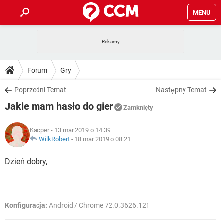
MENU
STRONA GŁÓWNA
YOUTUBE
TIKTOK
PORADY
Forum
Gry
GRY
WHATSAPP
PlayStation
TIKTOK
DO POBRANIA
Poprzedni Temat
Następny Temat
SPOTIFY
NETFLIX
GRY
WHATSAPP
Jakie mam hasło do gier
INSTAGRAM
ANDROID
FACEBOOK
TIKTOK
Zamknięty
FORUM
SPOTIFY
NETFLIX
WINDOWS 10
GRY
WHATSAPP
Kacper
- 13 mar 2019 o 14:39
INSTAGRAM
COVID-19
FACEBOOK
TIKTOK
ARTYKUŁY
WilkRobert
-
18 mar 2019 o 08:21
IOS
NETFLIX
WINDOWS 10
GRY
WHATSAPP
INSTAGRAM
COVID-19
FACEBOOK
TIKTOK
Dzień dobry,
SPOTIFY
NETFLIX
WINDOWS 10
GRY
WHATSAPP
INSTAGRAM
FACEBOOK
SPOTIFY
NETFLIX
WINDOWS 10
Konfiguracja:
Android / Chrome 72.0.3626.121
INSTAGRAM
FACEBOOK