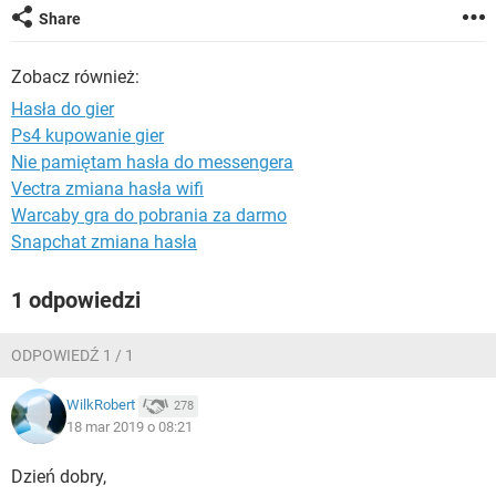
WINDOWS 10
Share
Zobacz również:
Hasła do gier
Ps4 kupowanie gier
Nie pamiętam hasła do messengera
Vectra zmiana hasła wifi
Warcaby gra do pobrania za darmo
Snapchat zmiana hasła
1 odpowiedzi
ODPOWIEDŹ 1 / 1
WilkRobert
278
18 mar 2019 o 08:21
Dzień dobry,