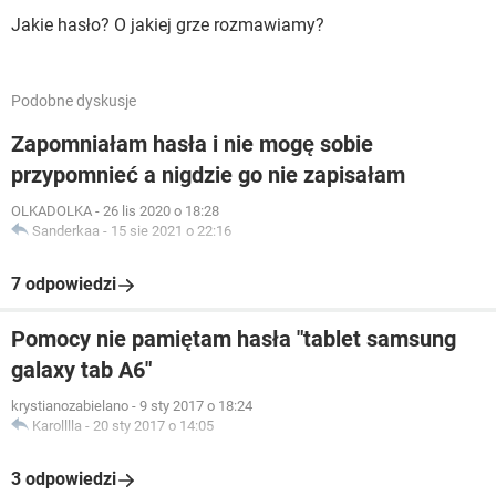
Jakie hasło? O jakiej grze rozmawiamy?
Podobne dyskusje
Zapomniałam hasła i nie mogę sobie
przypomnieć a nigdzie go nie zapisałam
OLKADOLKA
-
26 lis 2020 o 18:28
Sanderkaa
-
15 sie 2021 o 22:16
7 odpowiedzi
Pomocy nie pamiętam hasła "tablet samsung
galaxy tab A6"
krystianozabielano
-
9 sty 2017 o 18:24
Karolllla
-
20 sty 2017 o 14:05
3 odpowiedzi