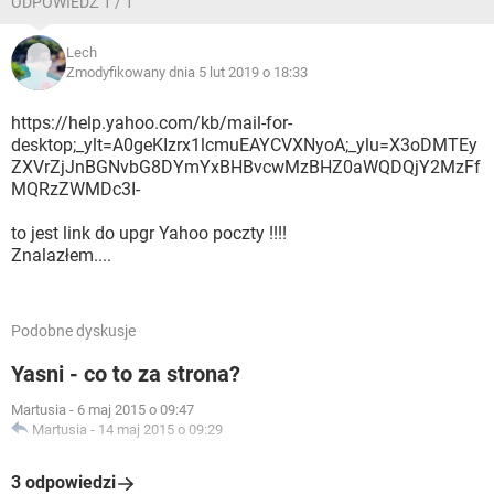
ODPOWIEDŹ 1 / 1
Lech
Zmodyfikowany dnia 5 lut 2019 o 18:33
https://help.yahoo.com/kb/mail-for-
desktop;_ylt=A0geKIzrx1lcmuEAYCVXNyoA;_ylu=X3oDMTEy
ZXVrZjJnBGNvbG8DYmYxBHBvcwMzBHZ0aWQDQjY2MzFf
MQRzZWMDc3I-
to jest link do upgr Yahoo poczty !!!!
Znalazłem....
Podobne dyskusje
Yasni - co to za strona?
Martusia
-
6 maj 2015 o 09:47
Martusia
-
14 maj 2015 o 09:29
3 odpowiedzi