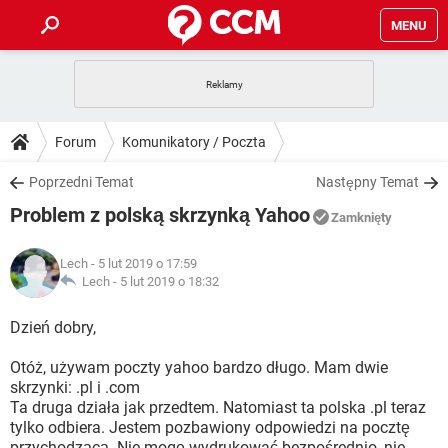
MENU
STRONA GŁÓWNA
YOUTUBE
TIKTOK
PORADY
Forum
Komunikatory / Poczta
GRY
WHATSAPP
PlayStation
TIKTOK
DO POBRANIA
Poprzedni Temat
Następny Temat
SPOTIFY
NETFLIX
GRY
WHATSAPP
Problem z polską skrzynką Yahoo
INSTAGRAM
ANDROID
FACEBOOK
TIKTOK
Zamknięty
FORUM
SPOTIFY
NETFLIX
WINDOWS 10
GRY
WHATSAPP
Lech
- 5 lut 2019 o 17:59
INSTAGRAM
COVID-19
FACEBOOK
TIKTOK
ARTYKUŁY
Lech -
5 lut 2019 o 18:32
IOS
NETFLIX
WINDOWS 10
GRY
WHATSAPP
INSTAGRAM
COVID-19
FACEBOOK
TIKTOK
Dzień dobry,
SPOTIFY
NETFLIX
WINDOWS 10
GRY
WHATSAPP
Otóż, używam poczty yahoo bardzo długo. Mam dwie
INSTAGRAM
FACEBOOK
skrzynki: .pl i .com
SPOTIFY
NETFLIX
WINDOWS 10
Ta druga działa jak przedtem. Natomiast ta polska .pl teraz
INSTAGRAM
FACEBOOK
tylko odbiera. Jestem pozbawiony odpowiedzi na pocztę
przychodzącą. Nie mogę wydrukować bezpośrednio, nie