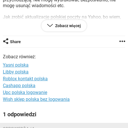
WINDOWS 10
mogę usunąć wiadomości etc.
Jak zrobić aktualizację polskiej poczty na Yahoo, bo wiem,
że Yahoo namieszał i już należy do AOL i są problemy.
Zobacz więcej
Zrezygnować nie mogę bo wszędzie mam podany ten adres,
rachunki - faktury, banki, karty kredytowe, znajomi,
wiadomo...
Share
Zobacz również:
Yasni polska
Libby polska
Roblox kontakt polska
Cashapp polska
Upc polska logowanie
Wish sklep polska bez logowania
1 odpowiedzi