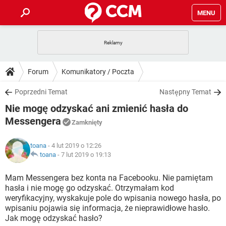
MENU
STRONA GŁÓWNA
YOUTUBE
TIKTOK
PORADY
Forum
Komunikatory / Poczta
GRY
WHATSAPP
PlayStation
TIKTOK
DO POBRANIA
Poprzedni Temat
Następny Temat
SPOTIFY
NETFLIX
GRY
WHATSAPP
Nie mogę odzyskać ani zmienić hasła do
INSTAGRAM
ANDROID
FACEBOOK
TIKTOK
FORUM
SPOTIFY
NETFLIX
Messengera
Zamknięty
WINDOWS 10
GRY
WHATSAPP
INSTAGRAM
COVID-19
FACEBOOK
TIKTOK
ARTYKUŁY
IOS
NETFLIX
toana
- 4 lut 2019 o 12:26
WINDOWS 10
GRY
WHATSAPP
toana
-
7 lut 2019 o 19:13
INSTAGRAM
COVID-19
FACEBOOK
TIKTOK
SPOTIFY
NETFLIX
Mam Messengera bez konta na Facebooku. Nie pamiętam
WINDOWS 10
GRY
WHATSAPP
INSTAGRAM
FACEBOOK
hasła i nie mogę go odzyskać. Otrzymałam kod
SPOTIFY
NETFLIX
weryfikacyjny, wyskakuje pole do wpisania nowego hasła, po
WINDOWS 10
wpisaniu pojawia się informacja, że nieprawidłowe hasło.
INSTAGRAM
FACEBOOK
Jak mogę odzyskać hasło?