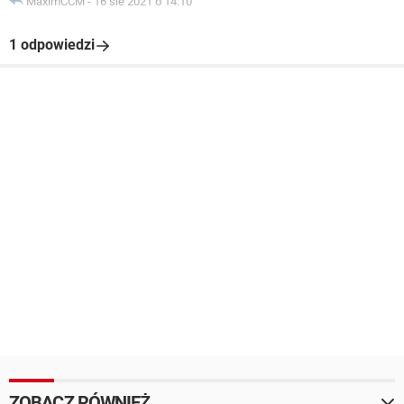
MaximCCM
-
16 sie 2021 o 14:10
1 odpowiedzi
ZOBACZ RÓWNIEŻ