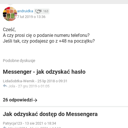
andruidka
163
7 lut 2019 o 13:36
Cześć,
A czy prosi cię o podanie numeru telefonu?
Jeśli tak, czy podajesz go z +48 na początku?
Podobne dyskusje
Messenger - jak odzyskać hasło
LidiaSobtka-Wernik
-
25 lip 2018 o 09:31
Jola
-
27 gru 2019 o 01:05
26 odpowiedzi
Jak odzyskać dostęp do Messengera
Patrycja123
-
13 sie 2021 o 18:34