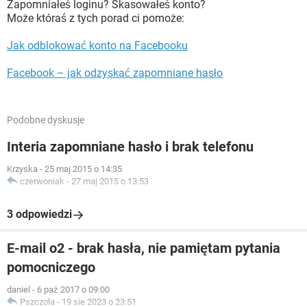
Zapomniałeś loginu? Skasowałeś konto?
Może któraś z tych porad ci pomoże:
Jak odblokować konto na Facebooku
Facebook – jak odzyskać zapomniane hasło
Podobne dyskusje
Interia zapomniane hasło i brak telefonu
Krzyska
-
25 maj 2015 o 14:35
czerwoniak
-
27 maj 2015 o 13:53
3 odpowiedzi
E-mail o2 - brak hasła, nie pamiętam pytania
pomocniczego
daniel
-
6 paź 2017 o 09:00
Pszczola
-
19 sie 2023 o 23:51