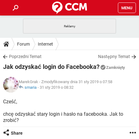
MENU
STRONA GŁÓWNA
YOUTUBE
TIKTOK
PORADY
Forum
Internet
GRY
WHATSAPP
PlayStation
TIKTOK
DO POBRANIA
Poprzedni Temat
Następny Temat
SPOTIFY
NETFLIX
GRY
WHATSAPP
Jak odzyskać login do Facebooka?
INSTAGRAM
ANDROID
FACEBOOK
TIKTOK
Zamknięty
FORUM
SPOTIFY
NETFLIX
WINDOWS 10
GRY
WHATSAPP
MarekGrak
- Zmodyfikowany dnia 31 sty 2019 o 07:58
INSTAGRAM
COVID-19
FACEBOOK
TIKTOK
ARTYKUŁY
smaria
-
31 sty 2019 o 08:32
IOS
NETFLIX
WINDOWS 10
GRY
WHATSAPP
INSTAGRAM
COVID-19
FACEBOOK
TIKTOK
Cześć,
SPOTIFY
NETFLIX
WINDOWS 10
GRY
WHATSAPP
chcę odzyskać stary login i hasło na facebooka. Jak to
INSTAGRAM
FACEBOOK
zrobić?
SPOTIFY
NETFLIX
WINDOWS 10
INSTAGRAM
FACEBOOK
Share