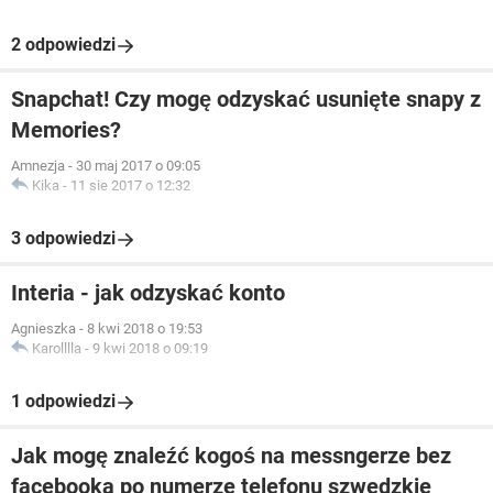
2 odpowiedzi
Snapchat! Czy mogę odzyskać usunięte snapy z
Memories?
Amnezja
-
30 maj 2017 o 09:05
Kika
-
11 sie 2017 o 12:32
3 odpowiedzi
Interia - jak odzyskać konto
Agnieszka
-
8 kwi 2018 o 19:53
Karolllla
-
9 kwi 2018 o 09:19
1 odpowiedzi
Jak mogę znaleźć kogoś na messngerze bez
facebooka po numerze telefonu szwedzkie