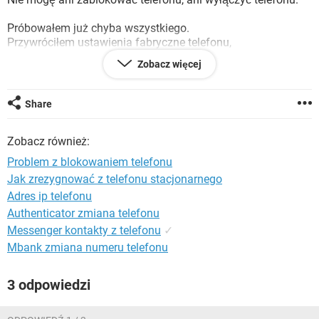
WINDOWS 10
Próbowałem już chyba wszystkiego.
Przywróciłem ustawienia fabryczne telefonu,
W ustawieniach blokady jest "użyj przycisku zasilania do
Zobacz więcej
blokowania telefonu",
Blokowanie telefonu po wyłączeniu ekranu jest na
"natychmiast",
Share
Opcje Smart Lock ustawione są jako "wyłączony".
Wszystko bez skutku.
Zobacz również:
Problem z blokowaniem telefonu
Problem pojawia już kolejny raz.
Jak zrezygnować z telefonu stacjonarnego
Poprzednio jakoś udało się to usunąć ale nie pamiętam jak.
Adres ip telefonu
Telefon to Samsung Galaxy J7.
Authenticator zmiana telefonu
Proszę o pomoc.
Messenger kontakty z telefonu
✓
Z góry dziękuję
Mbank zmiana numeru telefonu
3 odpowiedzi