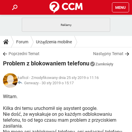
MENU
STRONA GŁÓWNA
YOUTUBE
TIKTOK
PORADY
Forum
Urządzenia mobilne
GRY
WHATSAPP
PlayStation
TIKTOK
DO POBRANIA
Poprzedni Temat
Następny Temat
SPOTIFY
NETFLIX
GRY
WHATSAPP
Problem z blokowaniem telefonu
INSTAGRAM
ANDROID
FACEBOOK
TIKTOK
Zamknięty
FORUM
SPOTIFY
NETFLIX
WINDOWS 10
GRY
WHATSAPP
kafkol
- Zmodyfikowany dnia 25 sty 2019 o 11:16
INSTAGRAM
COVID-19
FACEBOOK
TIKTOK
ARTYKUŁY
Gerwazy -
30 sty 2019 o 15:17
IOS
NETFLIX
WINDOWS 10
GRY
WHATSAPP
INSTAGRAM
COVID-19
FACEBOOK
TIKTOK
Witam.
SPOTIFY
NETFLIX
WINDOWS 10
GRY
WHATSAPP
Kilka dni temu uruchomił się asystent google.
INSTAGRAM
FACEBOOK
Nie dość, że wyskakuje on po każdym odblokowaniu
SPOTIFY
NETFLIX
WINDOWS 10
telefonu, to od tego czasu mam problem z przyciskiem
INSTAGRAM
FACEBOOK
zasilania.
Nie mogę ani zablokować telefonu, ani wyłączyć telefonu.