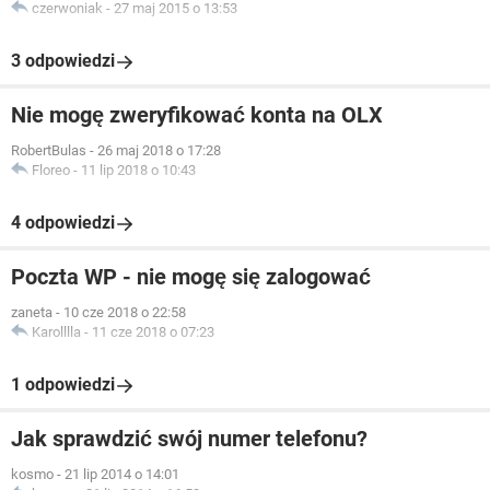
czerwoniak
-
27 maj 2015 o 13:53
3 odpowiedzi
Nie mogę zweryfikować konta na OLX
RobertBulas
-
26 maj 2018 o 17:28
Floreo
-
11 lip 2018 o 10:43
4 odpowiedzi
Poczta WP - nie mogę się zalogować
zaneta
-
10 cze 2018 o 22:58
Karolllla
-
11 cze 2018 o 07:23
1 odpowiedzi
Jak sprawdzić swój numer telefonu?
kosmo
-
21 lip 2014 o 14:01