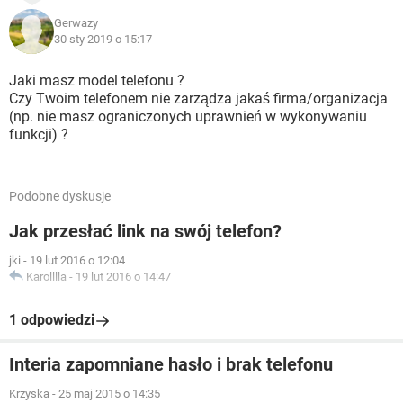
Gerwazy
30 sty 2019 o 15:17
Jaki masz model telefonu ?
Czy Twoim telefonem nie zarządza jakaś firma/organizacja
(np. nie masz ograniczonych uprawnień w wykonywaniu
funkcji) ?
Podobne dyskusje
Jak przesłać link na swój telefon?
jki
-
19 lut 2016 o 12:04
Karolllla
-
19 lut 2016 o 14:47
1 odpowiedzi
Interia zapomniane hasło i brak telefonu
Krzyska
-
25 maj 2015 o 14:35