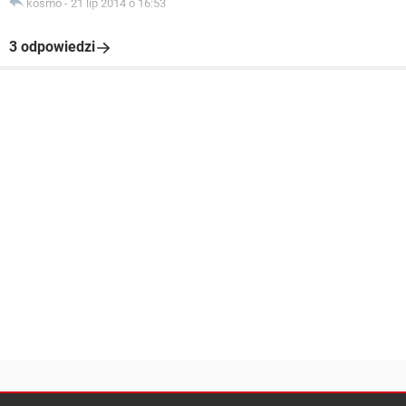
kosmo
-
21 lip 2014 o 16:53
3 odpowiedzi