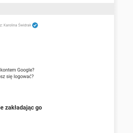
z:
Karolina Świdrak
z kontem Google?
esz się logować?
e zakładając go