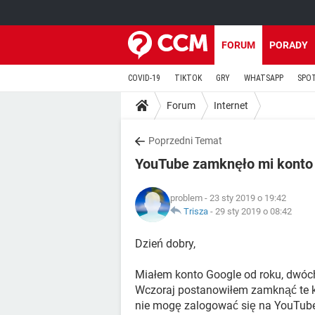
FORUM
PORADY
COVID-19
TIKTOK
GRY
WHATSAPP
SPO
Forum
Internet
Poprzedni Temat
YouTube zamknęło mi konto
problem
- 23 sty 2019 o 19:42
Trisza
-
29 sty 2019 o 08:42
Dzień dobry,
Miałem konto Google od roku, dwóc
Wczoraj postanowiłem zamknąć te ko
nie mogę zalogować się na YouTube.