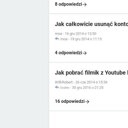
8 odpowiedzi
Jak całkowicie usunąć kont
moa
-
16 gru 2014 o 13:50
moa
-
19 gru 2014 o 11:15
4 odpowiedzi
Jak pobrać filmik z Youtub
WilkRobert
-
26 cze 2014 o 15:36
Iconv
-
30 gru 2016 o 21:25
16 odpowiedzi