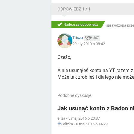
ODPOWIEDŹ 1 / 1
Najlepsza odpowiedź
sprawdzona prze
Trisza
367
29 sty 2019 o 08:42
Cześć,
A nie usunąłeś konta na YT razem 
Może tak zrobiłeś i dlatego nie moż
Podobne dyskusje
Jak usunąć konto z Badoo ni
eliza
-
5 maj 2016 o 20:37
elizka
-
6 maj 2016 o 14:29