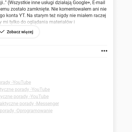
i.." (Wszystkie inne usługi działają Google+, E-mail
czemu zostało zamknięte. Nie komentowałem ani nie
o konta YT. Na starym też nigdy nie miałem raczej
 mi tylko do oglądania materiałów i
Zobacz więcej
orady -YouTube
tyczne porady -YouTube
tyczne porady -YouTube
aktyczne porady -Messenger
 porady -Oprogramowanie