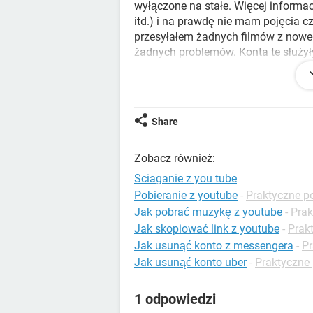
wyłączone na stałe. Więcej informacj
itd.) i na prawdę nie mam pojęcia 
przesyłałem żadnych filmów z noweg
żadnych problemów. Konta te służyły
komentowania. Pomoże ktoś ???
Konfiguracja:
Windows / Edge 16.16299
Share
Zobacz również:
Sciaganie z you tube
Pobieranie z youtube
-
Praktyczne p
Jak pobrać muzykę z youtube
-
Prak
Jak skopiować link z youtube
-
Prak
Jak usunąć konto z messengera
-
Pr
Jak usunąć konto uber
-
Praktyczne
1 odpowiedzi